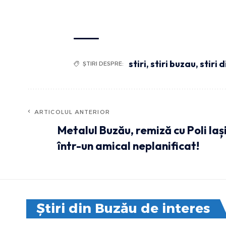
stiri
,
stiri buzau
,
stiri 
ȘTIRI DESPRE:
ARTICOLUL ANTERIOR
Metalul Buzău, remiză cu Poli Iași
într-un amical neplanificat!
Știri din Buzău de interes