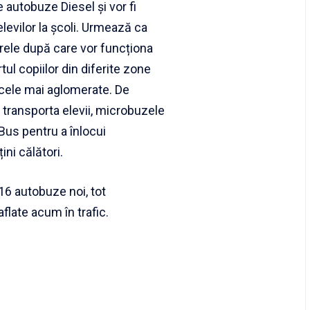
 autobuze Diesel și vor fi
elevilor la școli. Urmează ca
arele după care vor funcționa
ul copiilor din diferite zone
t cele mai aglomerate. De
 transporta elevii, microbuzele
 Bus pentru a înlocui
ini călători.
 16 autobuze noi, tot
flate acum în trafic.