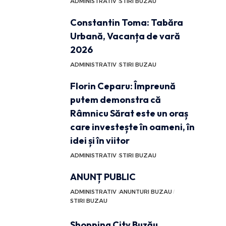
ADMINISTRATIV
STIRI BUZAU
Constantin Toma: Tabăra
Urbană, Vacanța de vară
2026
ADMINISTRATIV
STIRI BUZAU
Florin Ceparu: Împreună
putem demonstra că
Râmnicu Sărat este un oraș
care investește în oameni, în
idei și în viitor
ADMINISTRATIV
STIRI BUZAU
ANUNȚ PUBLIC
ADMINISTRATIV
ANUNTURI BUZAU
STIRI BUZAU
Shopping City Buzău