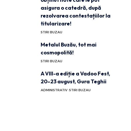
asigura o catedră, după
rezolvarea contestațiilor la
titularizare!
STIRI BUZAU
Metalul Buzău, tot mai
cosmopolită!
STIRI BUZAU
A VIII-a ediție a Vadoo Fest,
20–23 august, Gura Teghii
ADMINISTRATIV
STIRI BUZAU