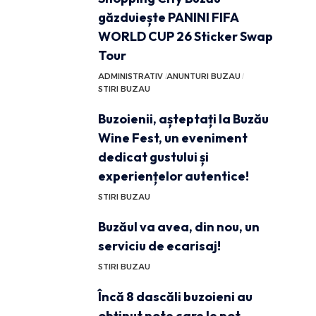
găzduiește PANINI FIFA
WORLD CUP 26 Sticker Swap
Tour
ADMINISTRATIV
ANUNTURI BUZAU
STIRI BUZAU
Buzoienii, așteptați la Buzău
Wine Fest, un eveniment
dedicat gustului și
experiențelor autentice!
STIRI BUZAU
Buzăul va avea, din nou, un
serviciu de ecarisaj!
STIRI BUZAU
Încă 8 dascăli buzoieni au
obținut note care le pot