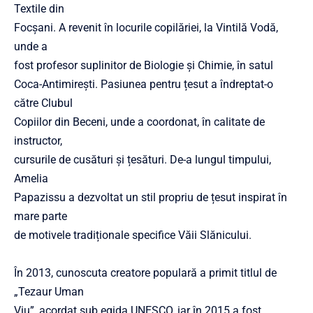
Textile din
Focșani. A revenit în locurile copilăriei, la Vintilă Vodă,
unde a
fost profesor suplinitor de Biologie și Chimie, în satul
Coca-Antimirești. Pasiunea pentru țesut a îndreptat-o
către Clubul
Copiilor din Beceni, unde a coordonat, în calitate de
instructor,
cursurile de cusături și țesături. De-a lungul timpului,
Amelia
Papazissu a dezvoltat un stil propriu de țesut inspirat în
mare parte
de motivele tradiționale specifice Văii Slănicului.
În 2013, cunoscuta creatore populară a primit titlul de
„Tezaur Uman
Viu”, acordat sub egida UNESCO, iar în 2015 a fost