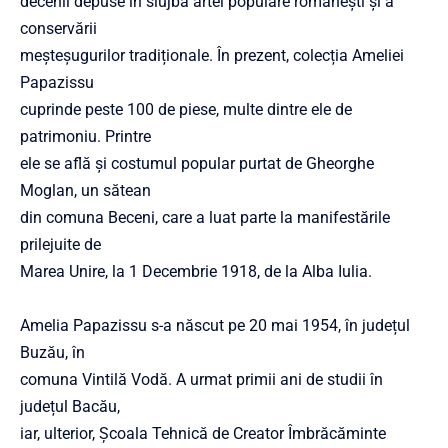
decenii depuse în slujba artei populare românești și a
conservării
meșteșugurilor tradiționale. În prezent, colecția Ameliei
Papazissu
cuprinde peste 100 de piese, multe dintre ele de
patrimoniu. Printre
ele se află și costumul popular purtat de Gheorghe
Moglan, un sătean
din comuna Beceni, care a luat parte la manifestările
prilejuite de
Marea Unire, la 1 Decembrie 1918, de la Alba Iulia.
Amelia Papazissu s-a născut pe 20 mai 1954, în județul
Buzău, în
comuna Vintilă Vodă. A urmat primii ani de studii în
județul Bacău,
iar, ulterior, Școala Tehnică de Creator Îmbrăcăminte