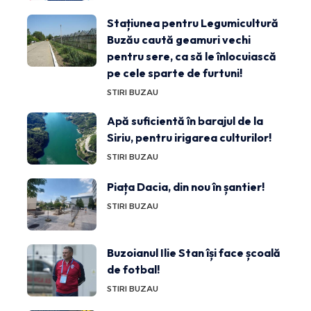
Stațiunea pentru Legumicultură
Buzău caută geamuri vechi
pentru sere, ca să le înlocuiască
pe cele sparte de furtuni!
STIRI BUZAU
Apă suficientă în barajul de la
Siriu, pentru irigarea culturilor!
STIRI BUZAU
Piața Dacia, din nou în șantier!
STIRI BUZAU
Buzoianul Ilie Stan își face școală
de fotbal!
STIRI BUZAU