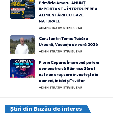
Primăria Amaru: ANUNȚ
IMPORTANT – ÎNTRERUPEREA
ALIMENTĂRII CU GAZE
NATURALE
ADMINISTRATIV
STIRI BUZAU
Constantin Toma: Tabăra
Urbană, Vacanța de vară 2026
ADMINISTRATIV
STIRI BUZAU
Florin Ceparu: Împreună putem
demonstra că Râmnicu Sărat
este un oraș care investește în
oameni, în idei și în viitor
ADMINISTRATIV
STIRI BUZAU
Știri din Buzău de interes