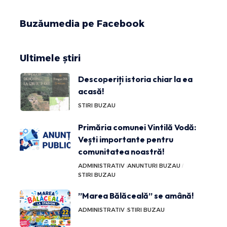
Buzăumedia pe Facebook
Ultimele știri
Descoperiți istoria chiar la ea
acasă!
STIRI BUZAU
Primăria comunei Vintilă Vodă:
Vești importante pentru
comunitatea noastră!
ADMINISTRATIV
ANUNTURI BUZAU
STIRI BUZAU
”Marea Bălăceală” se amână!
ADMINISTRATIV
STIRI BUZAU