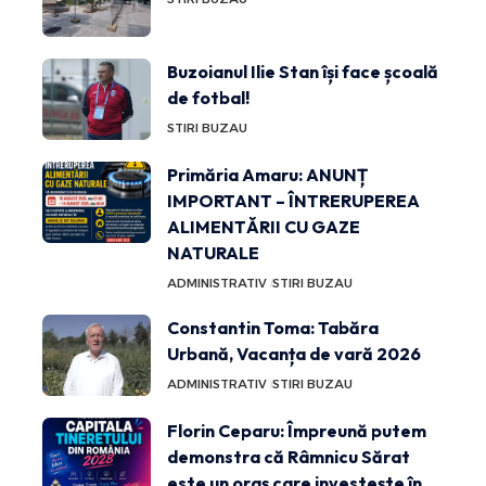
Buzoianul Ilie Stan își face școală
de fotbal!
STIRI BUZAU
Primăria Amaru: ANUNȚ
IMPORTANT – ÎNTRERUPEREA
ALIMENTĂRII CU GAZE
NATURALE
ADMINISTRATIV
STIRI BUZAU
Constantin Toma: Tabăra
Urbană, Vacanța de vară 2026
ADMINISTRATIV
STIRI BUZAU
Florin Ceparu: Împreună putem
demonstra că Râmnicu Sărat
este un oraș care investește în