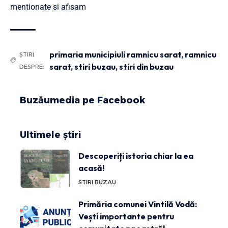
mentionate si afisam
primaria municipiuli ramnicu sarat
,
ramnicu
ȘTIRI
sarat
,
stiri buzau
,
stiri din buzau
DESPRE:
Buzăumedia pe Facebook
Ultimele știri
Descoperiți istoria chiar la ea
acasă!
STIRI BUZAU
Primăria comunei Vintilă Vodă:
Vești importante pentru