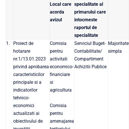
Local care
specialitate al
acorda
primarului care
avizul
intocmeste
raportul de
specialitate
1.
Proiect de
Comisia
Serviciul Buget-
Majoritate
hotarare
pentru
Contabilitate/
simpla
nr.1/13.01.2023
activitati
Compartiment
privind aprobarea
economico-
Achizitii Publice
caracteristicilor
financiare
principale si a
si
indicatorilor
agricultura
tehnico-
economici
Comisia
actualizati ai
pentru
obiectivului de
amenajarea
investitii
teritoriului,