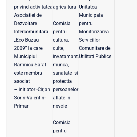
privind activitatea
agricultura
Unitatea
Asociatiei de
Municipala
Dezvoltare
Comisia
pentru
Intercomunitara
pentru
Monitorizarea
„Eco Buzau
cultura,
Serviciilor
2009” la care
culte,
Comunitare de
Municipiul
invatamant,
Utilitati Publice
Ramnicu Sarat
munca,
este membru
sanatate si
asociat
protectia
– initiator -Cirjan
persoanelor
Sorin-Valentin-
aflate in
Primar
nevoie
Comisia
pentru