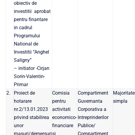
obiectiv de
investitii aprobat
pentru finantare
in cadrul
Programului
National de
Investitii “Anghel
Saligny”
– initiator -Cirjan
Sorin-Valentin-
Primar
2.
Proiect de
Comisia
Compartiment
Majoritate
hotarare
pentru
Guvernanta
simpla
nr.2/13.01.2023
activitati
Corporativa a
privind stabilirea
economico-
Intreprinderilor
unor
financiare
Publice/
masuri/demersuri
si
Compartiment