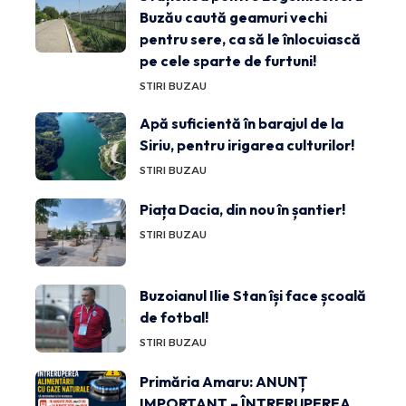
Buzău caută geamuri vechi
pentru sere, ca să le înlocuiască
pe cele sparte de furtuni!
STIRI BUZAU
Apă suficientă în barajul de la
Siriu, pentru irigarea culturilor!
STIRI BUZAU
Piața Dacia, din nou în șantier!
STIRI BUZAU
Buzoianul Ilie Stan își face școală
de fotbal!
STIRI BUZAU
Primăria Amaru: ANUNȚ
IMPORTANT – ÎNTRERUPEREA