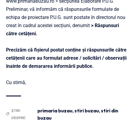
www.primariabuzau.ro > secţiunea Elaborare P.U.G.
Preliminar, vă informăm că răspunsurile formulate de
echipa de proiectare P.U.G. sunt postate în directorul nou
creat în cadrul acestei secțiuni, denumit
> Răspunsuri
către cetățeni.
Precizăm că fișierul postat conține și răspunsurile către
cetățenii care au formulat adrese / solicitări / observații
înainte de demararea informării publice.
Cu stimă,
primaria buzau
,
stiri buzau
,
stiri din
ȘTIRI
buzau
DESPRE: