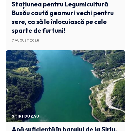
Stațiunea pentru Legumicultură
Buzău caută geamuri vechi pentru
sere, ca să le înlocuiască pe cele
sparte de furtuni!
7 AUGUST 2026
STIRI BUZAU
Apă suficientă în barajul de la Siriu,