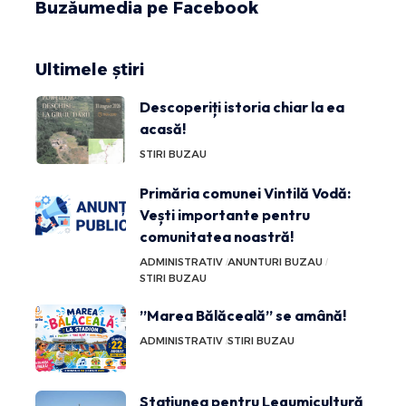
Buzăumedia pe Facebook
Ultimele știri
Descoperiți istoria chiar la ea
acasă!
STIRI BUZAU
Primăria comunei Vintilă Vodă:
Vești importante pentru
comunitatea noastră!
ADMINISTRATIV
ANUNTURI BUZAU
STIRI BUZAU
”Marea Bălăceală” se amână!
ADMINISTRATIV
STIRI BUZAU
Stațiunea pentru Legumicultură