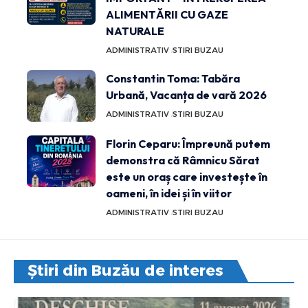
ALIMENTĂRII CU GAZE
NATURALE
ADMINISTRATIV
STIRI BUZAU
Constantin Toma: Tabăra
Urbană, Vacanța de vară 2026
ADMINISTRATIV
STIRI BUZAU
Florin Ceparu: Împreună putem
demonstra că Râmnicu Sărat
este un oraș care investește în
oameni, în idei și în viitor
ADMINISTRATIV
STIRI BUZAU
Știri din Buzău de interes