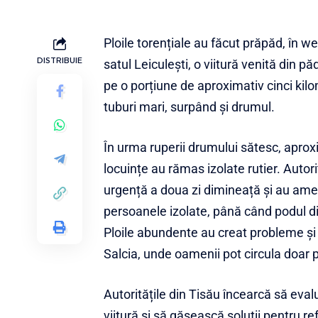
Ploile torențiale au făcut prăpăd, în 
DISTRIBUIE
satul Leiculești, o viitură venită din pă
pe o porțiune de aproximativ cinci kilo
tuburi mari, surpând și drumul.
În urma ruperii drumului sătesc, apro
locuințe au rămas izolate rutier. Autori
urgență a doua zi dimineață și au ame
persoanele izolate, până când podul di
Ploile abundente au creat probleme și
Salcia, unde oamenii pot circula doar p
Autoritățile din Tisău încearcă să ev
viitură și să găsească soluții pentru r