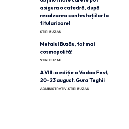
asigura o catedră, după
rezolvarea contestațiilor la
titularizare!
STIRI BUZAU
Metalul Buzău, tot mai
cosmopolită!
STIRI BUZAU
A VIII-a ediție a Vadoo Fest,
20–23 august, Gura Teghii
ADMINISTRATIV
STIRI BUZAU