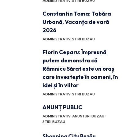
ADMINISTRATIV
STIRI BUZAU
Constantin Toma: Tabăra
Urbană, Vacanța de vară
2026
ADMINISTRATIV
STIRI BUZAU
Florin Ceparu: Împreună
putem demonstra că
Râmnicu Sărat este un oraș
care investește în oameni, în
idei și în viitor
ADMINISTRATIV
STIRI BUZAU
ANUNȚ PUBLIC
ADMINISTRATIV
ANUNTURI BUZAU
STIRI BUZAU
Shopping City Buzău