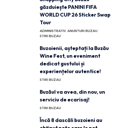
găzduiește PANINI FIFA
WORLD CUP 26 Sticker Swap
Tour
ADMINISTRATIV
ANUNTURI BUZAU
STIRI BUZAU
Buzoienii, așteptați la Buzău
Wine Fest, un eveniment
dedicat gustului și
experiențelor autentice!
STIRI BUZAU
Buzăul va avea, din nou, un
serviciu de ecarisaj!
STIRI BUZAU
Încă 8 dascăli buzoieni au
obținut note care le pot