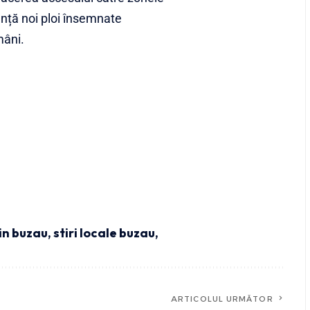
unță noi ploi însemnate
mâni.
din buzau
,
stiri locale buzau,
ARTICOLUL URMĂTOR