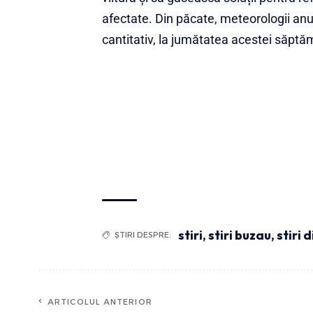
afectate. Din păcate, meteorologii an
cantitativ, la jumătatea acestei săptă
stiri
,
stiri buzau
,
stiri 
ȘTIRI DESPRE:
ARTICOLUL ANTERIOR