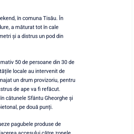
weekend, în comuna Tisău. În
dure, a măturat tot în cale
metri și a distrus un pod din
ximativ 50 de persoane din 30 de
tățile locale au intervenit de
najat un drum provizoriu, pentru
strus de ape va fi refăcut.
 în cătunele Sfântu Gheorghe și
ietonal, pe două punți.
alueze pagubele produse de
efacerea accesului către zonele