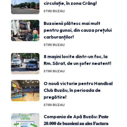
circulație, în zona Crâng!
STIRI BUZAU
Buzoienii plătesc mai mult
pentru gunoi, din cauza prețului
carburanților!
STIRI BUZAU
8 mașini lovite dintr-un foc, la
Rm. Sărat, de un șofer neatent!
STIRI BUZAU
O nouă victorie pentru Handbal
Club Buzău, în perioada de
pregătire!
STIRI BUZAU
Compania de Apă Buzău: 𝐏𝐞𝐬𝐭𝐞
𝟐𝟎.𝟎𝟎𝟎 𝐝𝐞 𝐛𝐮𝐳𝐨𝐢𝐞𝐧𝐢 𝐚𝐮 𝐚𝐥𝐞𝐬 𝐅𝐚𝐜𝐭𝐮𝐫𝐚