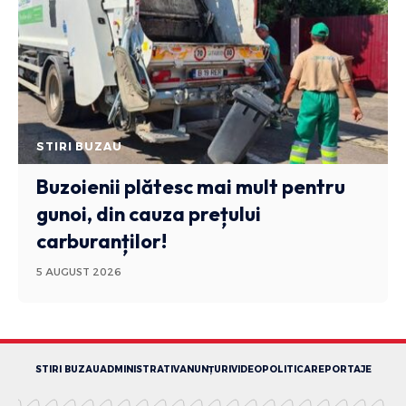
STIRI BUZAU
Buzoienii plătesc mai mult pentru
gunoi, din cauza prețului
carburanților!
5 AUGUST 2026
STIRI BUZAU
ADMINISTRATIV
ANUNȚURI
VIDEO
POLITICA
REPORTAJE