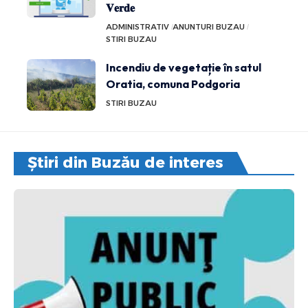
𝐕𝐞𝐫𝐝𝐞
ADMINISTRATIV
ANUNTURI BUZAU
STIRI BUZAU
Incendiu de vegetație în satul
Oratia, comuna Podgoria
STIRI BUZAU
Știri din Buzău de interes