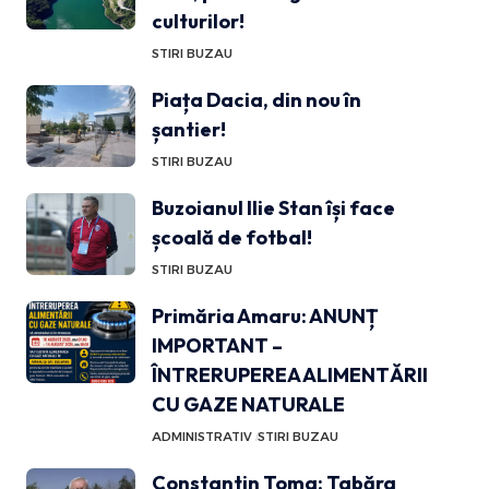
culturilor!
STIRI BUZAU
Piața Dacia, din nou în
șantier!
STIRI BUZAU
Buzoianul Ilie Stan își face
școală de fotbal!
STIRI BUZAU
Primăria Amaru: ANUNȚ
IMPORTANT –
ÎNTRERUPEREA ALIMENTĂRII
CU GAZE NATURALE
ADMINISTRATIV
STIRI BUZAU
Constantin Toma: Tabăra