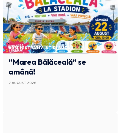
ADMINISTRATIV
STIRI BUZAU
”Marea Bălăceală” se
amână!
7 AUGUST 2026