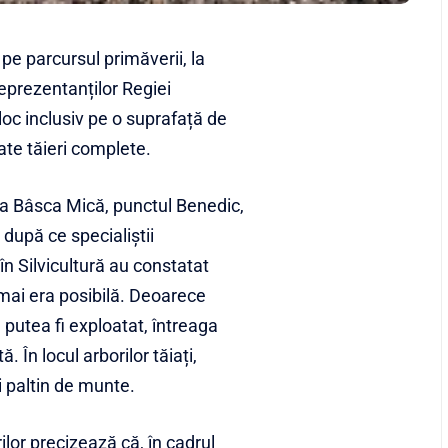
 pe parcursul primăverii, la
reprezentanților Regiei
 loc inclusiv pe o suprafață de
ate tăieri complete.
na Bâsca Mică, punctul Benedic,
 după ce specialiștii
în Silvicultură au constatat
mai era posibilă. Deoarece
 putea fi exploatat, întreaga
În locul arborilor tăiați,
și paltin de munte.
lor precizează că, în cadrul