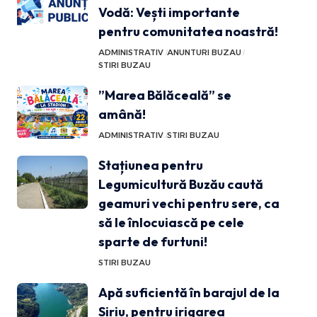
Vodă: Vești importante
pentru comunitatea noastră!
ADMINISTRATIV
ANUNTURI BUZAU
STIRI BUZAU
”Marea Bălăceală” se
amână!
ADMINISTRATIV
STIRI BUZAU
Stațiunea pentru
Legumicultură Buzău caută
geamuri vechi pentru sere, ca
să le înlocuiască pe cele
sparte de furtuni!
STIRI BUZAU
Apă suficientă în barajul de la
Siriu, pentru irigarea