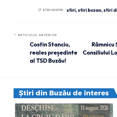
stiri
,
stiri buzau
,
stiri 
ȘTIRI DESPRE:
ARTICOLUL ANTERIOR
Costin Stanciu,
Râmnicu 
reales președinte
Consiliului L
al TSD Buzău!
Știri din Buzău de interes