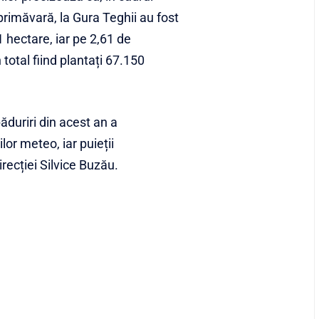
rimăvară, la Gura Teghii au fost
 hectare, iar pe 2,61 de
 total fiind plantați 67.150
păduriri din acest an a
lor meteo, iar puieții
recției Silvice Buzău.