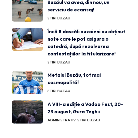
Buzăul va avea, din nou, un
serviciu de ecarisaj!
STIRI BUZAU
Încă 8 dascăli buzoieni au obținut
note care le pot asigura o
catedră, după rezolvarea
contestațiilor la titularizare!
STIRI BUZAU
Metalul Buzău, tot mai
cosmopolită!
STIRI BUZAU
A VIII-a ediție a Vadoo Fest, 20–
23 august, Gura Teghii
ADMINISTRATIV
STIRI BUZAU