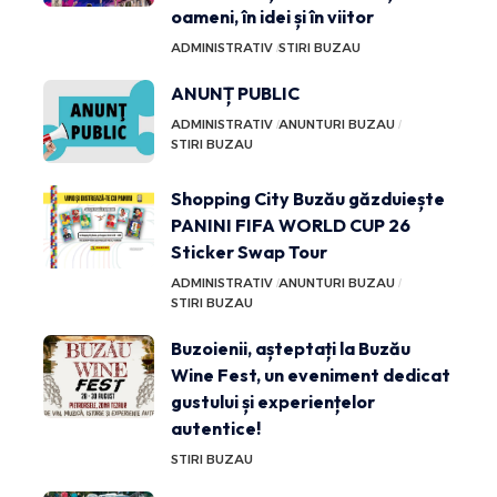
oameni, în idei și în viitor
ADMINISTRATIV
STIRI BUZAU
ANUNȚ PUBLIC
ADMINISTRATIV
ANUNTURI BUZAU
STIRI BUZAU
Shopping City Buzău găzduiește
PANINI FIFA WORLD CUP 26
Sticker Swap Tour
ADMINISTRATIV
ANUNTURI BUZAU
STIRI BUZAU
Buzoienii, așteptați la Buzău
Wine Fest, un eveniment dedicat
gustului și experiențelor
autentice!
STIRI BUZAU