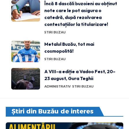
Încă 8 dascăli buzoieni au obținut
note care le pot asigura o
catedră, după rezolvarea
contestațiilor la titularizare!
STIRI BUZAU
Metalul Buzău, tot mai
cosmopolită!
STIRI BUZAU
A VIII-a ediție a Vadoo Fest, 20–
23 august, Gura Teghii
ADMINISTRATIV
STIRI BUZAU
Știri din Buzău de interes