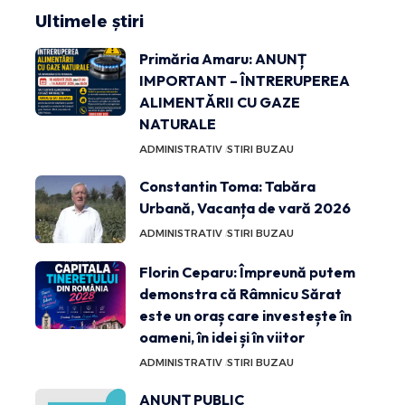
Ultimele știri
Primăria Amaru: ANUNȚ
IMPORTANT – ÎNTRERUPEREA
ALIMENTĂRII CU GAZE
NATURALE
ADMINISTRATIV
STIRI BUZAU
Constantin Toma: Tabăra
Urbană, Vacanța de vară 2026
ADMINISTRATIV
STIRI BUZAU
Florin Ceparu: Împreună putem
demonstra că Râmnicu Sărat
este un oraș care investește în
oameni, în idei și în viitor
ADMINISTRATIV
STIRI BUZAU
ANUNȚ PUBLIC