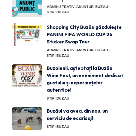
ADMINISTRATIV
ANUNTURI BUZAU
STIRI BUZAU
Shopping City Buzău găzduiește
PANINI FIFA WORLD CUP 26
Sticker Swap Tour
ADMINISTRATIV
ANUNTURI BUZAU
STIRI BUZAU
Buzoienii, așteptați la Buzău
Wine Fest, un eveniment dedicat
gustului și experiențelor
autentice!
STIRI BUZAU
Buzăul va avea, din nou, un
serviciu de ecarisaj!
STIRI BUZAU