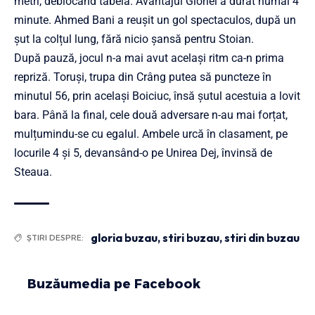
metri, deblocând tabela. Avantajul Gloriei a durat numai 4
minute. Ahmed Bani a reușit un gol spectaculos, după un
șut la colțul lung, fără nicio șansă pentru Stoian.
După pauză, jocul n-a mai avut același ritm ca-n prima
repriză. Toruși, trupa din Crâng putea să puncteze în
minutul 56, prin același Boiciuc, însă șutul acestuia a lovit
bara. Până la final, cele două adversare n-au mai forțat,
mulțumindu-se cu egalul. Ambele urcă în clasament, pe
locurile 4 și 5, devansând-o pe Unirea Dej, învinsă de
Steaua.
gloria buzau
,
stiri buzau
,
stiri din buzau
ȘTIRI DESPRE:
Buzăumedia pe Facebook