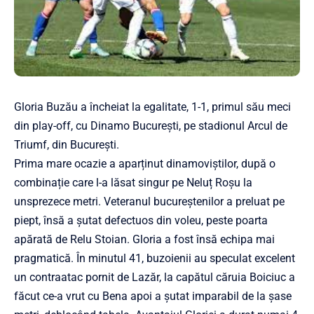
Gloria Buzău a încheiat la egalitate, 1-1, primul său meci
din play-off, cu Dinamo București, pe stadionul Arcul de
Triumf, din București.
Prima mare ocazie a aparținut dinamoviștilor, după o
combinație care l-a lăsat singur pe Neluț Roșu la
unsprezece metri. Veteranul bucureștenilor a preluat pe
piept, însă a șutat defectuos din voleu, peste poarta
apărată de Relu Stoian. Gloria a fost însă echipa mai
pragmatică. În minutul 41, buzoienii au speculat excelent
un contraatac pornit de Lazăr, la capătul căruia Boiciuc a
făcut ce-a vrut cu Bena apoi a șutat imparabil de la șase