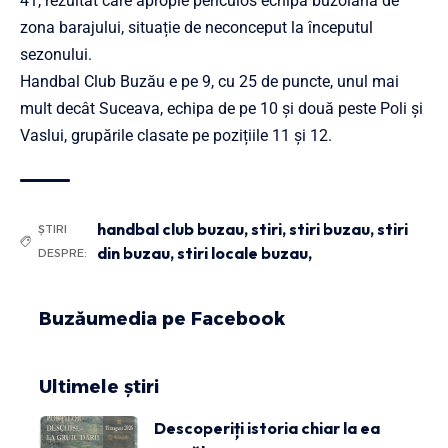
41, rezultat care apropie periculos echipa buzoiană de
zona barajului, situație de neconceput la începutul
sezonului.
Handbal Club Buzău e pe 9, cu 25 de puncte, unul mai
mult decât Suceava, echipa de pe 10 și două peste Poli și
Vaslui, grupările clasate pe pozițiile 11 și 12.
handbal club buzau
,
stiri
,
stiri buzau
,
stiri
ȘTIRI
din buzau
,
stiri locale buzau,
DESPRE:
Buzăumedia pe Facebook
Ultimele știri
Descoperiți istoria chiar la ea