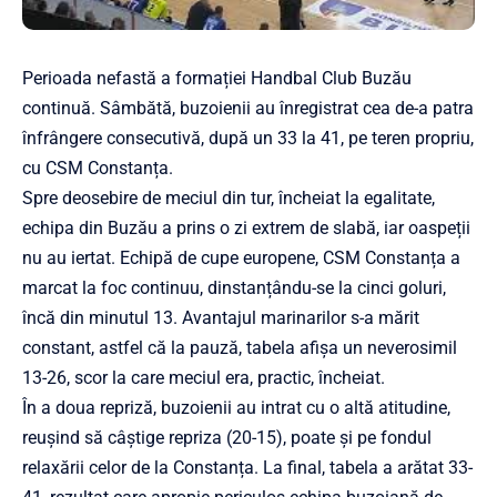
Perioada nefastă a formației Handbal Club Buzău
continuă. Sâmbătă, buzoienii au înregistrat cea de-a patra
înfrângere consecutivă, după un 33 la 41, pe teren propriu,
cu CSM Constanța.
Spre deosebire de meciul din tur, încheiat la egalitate,
echipa din Buzău a prins o zi extrem de slabă, iar oaspeții
nu au iertat. Echipă de cupe europene, CSM Constanța a
marcat la foc continuu, dinstanțându-se la cinci goluri,
încă din minutul 13. Avantajul marinarilor s-a mărit
constant, astfel că la pauză, tabela afișa un neverosimil
13-26, scor la care meciul era, practic, încheiat.
În a doua repriză, buzoienii au intrat cu o altă atitudine,
reușind să câștige repriza (20-15), poate și pe fondul
relaxării celor de la Constanța. La final, tabela a arătat 33-