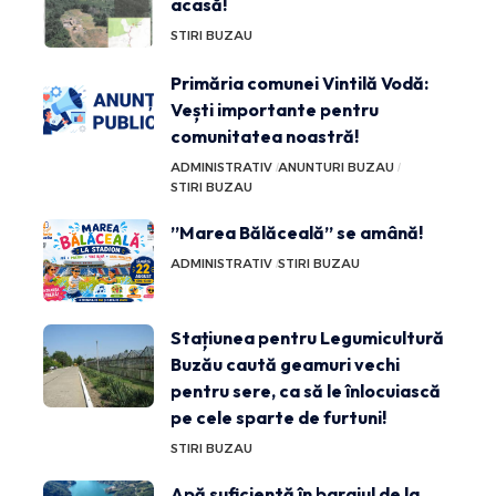
acasă!
STIRI BUZAU
Primăria comunei Vintilă Vodă:
Vești importante pentru
comunitatea noastră!
ADMINISTRATIV
ANUNTURI BUZAU
STIRI BUZAU
”Marea Bălăceală” se amână!
ADMINISTRATIV
STIRI BUZAU
Stațiunea pentru Legumicultură
Buzău caută geamuri vechi
pentru sere, ca să le înlocuiască
pe cele sparte de furtuni!
STIRI BUZAU
Apă suficientă în barajul de la