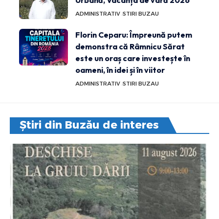
Urbană, Vacanța de vară 2026
ADMINISTRATIV
STIRI BUZAU
Florin Ceparu: Împreună putem
demonstra că Râmnicu Sărat
este un oraș care investește în
oameni, în idei și în viitor
ADMINISTRATIV
STIRI BUZAU
Știri din Buzău de interes