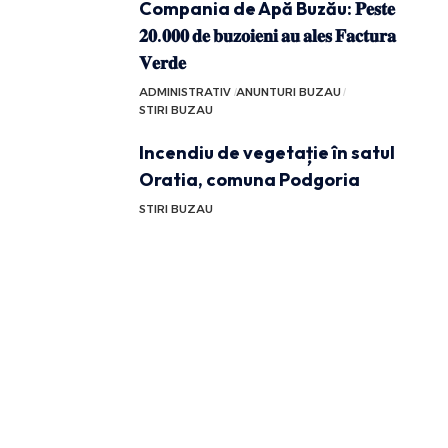
Compania de Apă Buzău: 𝐏𝐞𝐬𝐭𝐞
𝟐𝟎.𝟎𝟎𝟎 𝐝𝐞 𝐛𝐮𝐳𝐨𝐢𝐞𝐧𝐢 𝐚𝐮 𝐚𝐥𝐞𝐬 𝐅𝐚𝐜𝐭𝐮𝐫𝐚
𝐕𝐞𝐫𝐝𝐞
ADMINISTRATIV
ANUNTURI BUZAU
STIRI BUZAU
Incendiu de vegetație în satul
Oratia, comuna Podgoria
STIRI BUZAU