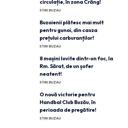
circulație, în zona Crâng!
STIRI BUZAU
Buzoienii plătesc mai mult
pentru gunoi, din cauza
prețului carburanților!
STIRI BUZAU
8 mașini lovite dintr-un foc, la
Rm. Sărat, de un șofer
neatent!
STIRI BUZAU
O nouă victorie pentru
Handbal Club Buzău, în
perioada de pregătire!
STIRI BUZAU