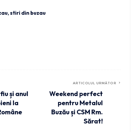
uzau
,
stiri din buzau
ARTICOLUL URMĂTOR
iu și anul
Weekend perfect
ieni la
pentru Metalul
 Române
Buzău și CSM Rm.
Sărat!