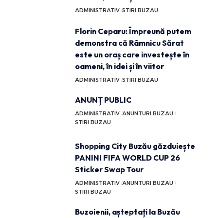
ADMINISTRATIV
STIRI BUZAU
Florin Ceparu: Împreună putem
demonstra că Râmnicu Sărat
este un oraș care investește în
oameni, în idei și în viitor
ADMINISTRATIV
STIRI BUZAU
ANUNȚ PUBLIC
ADMINISTRATIV
ANUNTURI BUZAU
STIRI BUZAU
Shopping City Buzău găzduiește
PANINI FIFA WORLD CUP 26
Sticker Swap Tour
ADMINISTRATIV
ANUNTURI BUZAU
STIRI BUZAU
Buzoienii, așteptați la Buzău