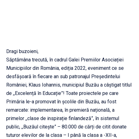
Dragi buzoieni,
Săptămâna trecută, în cadrul Galei Premiilor Asociației
Municipiilor din România, ediția 2022, eveniment ce se
desfășoară în fiecare an sub patronajul Președintelui
României, Klaus Iohannis, municipiul Buzău a câștigat titlul
de ,,Excelență în Educație”! Toate proiectele pe care
Primăria le-a promovat în școlile din Buzău, au fost
remarcate: implementarea, în premieră națională, a
primelor ,,clase de inspirație finlandeză”, în sistemul
public, ,,Buzăul citește” – 80.000 de cărți de citit donate
tuturor elevilor de la clasa – I până la clasa a -XII-a,