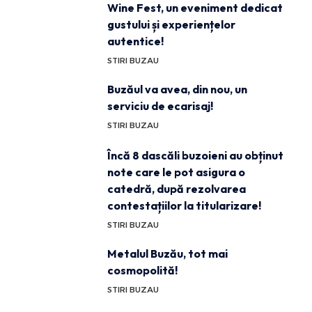
Wine Fest, un eveniment dedicat
gustului și experiențelor
autentice!
STIRI BUZAU
Buzăul va avea, din nou, un
serviciu de ecarisaj!
STIRI BUZAU
Încă 8 dascăli buzoieni au obținut
note care le pot asigura o
catedră, după rezolvarea
contestațiilor la titularizare!
STIRI BUZAU
Metalul Buzău, tot mai
cosmopolită!
STIRI BUZAU