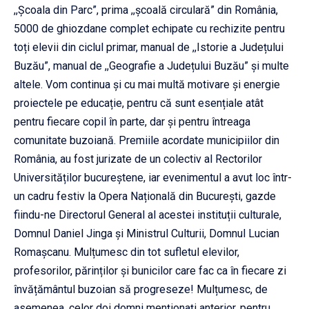
,,Școala din Parc”, prima ,,școală circulară” din România,
5000 de ghiozdane complet echipate cu rechizite pentru
toți elevii din ciclul primar, manual de ,,Istorie a Județului
Buzău”, manual de ,,Geografie a Județului Buzău” și multe
altele. Vom continua și cu mai multă motivare și energie
proiectele pe educație, pentru că sunt esențiale atât
pentru fiecare copil în parte, dar și pentru întreaga
comunitate buzoiană. Premiile acordate municipiilor din
România, au fost jurizate de un colectiv al Rectorilor
Universităților bucureștene, iar evenimentul a avut loc într-
un cadru festiv la Opera Națională din București, gazde
fiindu-ne Directorul General al acestei instituții culturale,
Domnul Daniel Jinga și Ministrul Culturii, Domnul Lucian
Romașcanu. Mulțumesc din tot sufletul elevilor,
profesorilor, părinților și bunicilor care fac ca în fiecare zi
învățământul buzoian să progreseze! Mulțumesc, de
asemenea, celor doi domni menționați anterior, pentru