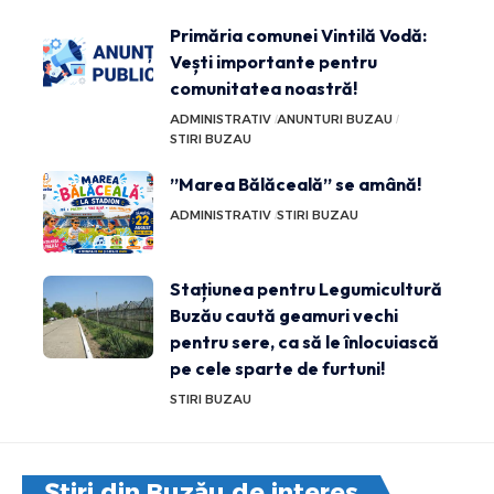
Primăria comunei Vintilă Vodă:
Vești importante pentru
comunitatea noastră!
ADMINISTRATIV
ANUNTURI BUZAU
STIRI BUZAU
”Marea Bălăceală” se amână!
ADMINISTRATIV
STIRI BUZAU
Stațiunea pentru Legumicultură
Buzău caută geamuri vechi
pentru sere, ca să le înlocuiască
pe cele sparte de furtuni!
STIRI BUZAU
Știri din Buzău de interes