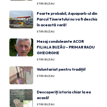
STIRI BUZAU
Foarte probabil, Aquapark-ul din
Parcul Tineretului nu va fi deschis
în această vară!
STIRI BUZAU
Mesaj condoleante ACOR
FILIALA BUZĂU – PRIMAR RADU
GHEORGHE
STIRI BUZAU
Voluntariat pentru tradiții!
STIRI BUZAU
Descoperiți istoria chiar la ea
acasă!
STIRI BUZAU