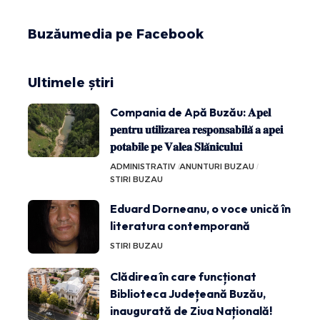
Buzăumedia pe Facebook
Ultimele știri
Compania de Apă Buzău: 𝐀𝐩𝐞𝐥
𝐩𝐞𝐧𝐭𝐫𝐮 𝐮𝐭𝐢𝐥𝐢𝐳𝐚𝐫𝐞𝐚 𝐫𝐞𝐬𝐩𝐨𝐧𝐬𝐚𝐛𝐢𝐥𝐚̆ 𝐚 𝐚𝐩𝐞𝐢
𝐩𝐨𝐭𝐚𝐛𝐢𝐥𝐞 𝐩𝐞 𝐕𝐚𝐥𝐞𝐚 𝐒𝐥𝐚̆𝐧𝐢𝐜𝐮𝐥𝐮𝐢
ADMINISTRATIV
ANUNTURI BUZAU
STIRI BUZAU
Eduard Dorneanu, o voce unică în
literatura contemporană
STIRI BUZAU
Clădirea în care funcționat
Biblioteca Județeană Buzău,
inaugurată de Ziua Națională!