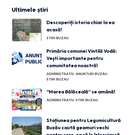
Ultimele știri
Descoperiți istoria chiar la ea
acasă!
STIRI BUZAU
Primăria comunei Vintilă Vodă:
Vești importante pentru
comunitatea noastră!
ADMINISTRATIV
ANUNTURI BUZAU
STIRI BUZAU
”Marea Bălăceală” se amână!
ADMINISTRATIV
STIRI BUZAU
Stațiunea pentru Legumicultură
Buzău caută geamuri vechi
pentru sere, ca să le înlocuiască