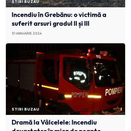
STIRI BUZAU
Incendiu în Grebănu: o victimă a
suferit arsuri gradul II și III
31 IANUARIE 2024
STIRI BUZAU
Dramă la Vâlcelele: Incendiu