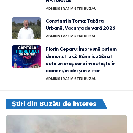
NATURALE
ADMINISTRATIV
STIRI BUZAU
Constantin Toma: Tabăra
Urbană, Vacanța de vară 2026
ADMINISTRATIV
STIRI BUZAU
Florin Ceparu: Împreună putem
demonstra că Râmnicu Sărat
este un oraș care investește în
oameni, în idei și în viitor
ADMINISTRATIV
STIRI BUZAU
Știri din Buzău de interes