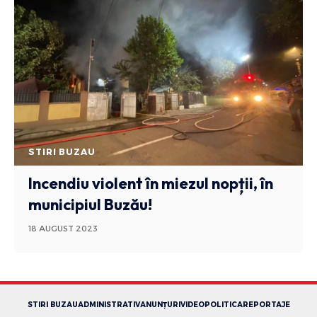
STIRI BUZAU
Incendiu violent în miezul nopții, în
municipiul Buzău!
18 AUGUST 2023
STIRI BUZAU
ADMINISTRATIV
ANUNȚURI
VIDEO
POLITICA
REPORTAJE