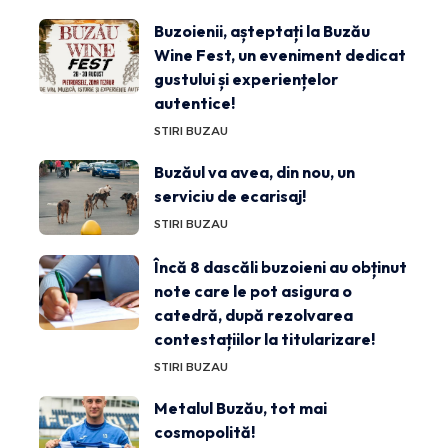
Buzoienii, așteptați la Buzău
Wine Fest, un eveniment dedicat
gustului și experiențelor
autentice!
STIRI BUZAU
Buzăul va avea, din nou, un
serviciu de ecarisaj!
STIRI BUZAU
Încă 8 dascăli buzoieni au obținut
note care le pot asigura o
catedră, după rezolvarea
contestațiilor la titularizare!
STIRI BUZAU
Metalul Buzău, tot mai
cosmopolită!