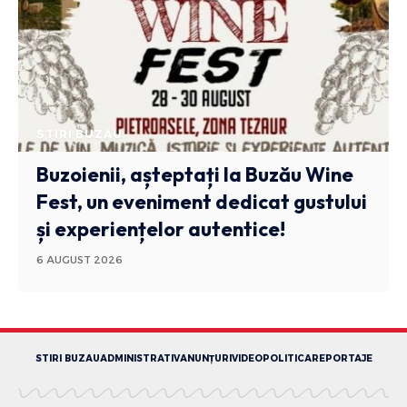
STIRI BUZAU
Buzoienii, așteptați la Buzău Wine
Fest, un eveniment dedicat gustului
și experiențelor autentice!
6 AUGUST 2026
STIRI BUZAU
ADMINISTRATIV
ANUNȚURI
VIDEO
POLITICA
REPORTAJE