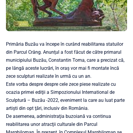
Primăria Buzău va începe în curând reabilitarea statuilor
din Parcul Crâng. Anunţul a fost făcut de către primarul
municipiului Buzău, Constantin Toma, care a precizat că,
pe lângă aceste lucrări, în oraş vor mai fi montate încă
zece sculpturi realizate în urmă cu un an.
Este vorba despre despre cele zece piese realizate cu
ocazia primei ediţii a Simpozionului International de
Sculptură – Buzău -2022, eveniment la care au luat parte
artişti din opt ţări, inclusiv din România.
De asemenea, administraţia buzoiană va continua
reabilitarea unor atracţii culturale din Parcul
Marghiloman. În prezent, în Complexul Marghiloman se