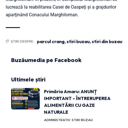
lucrează la reabilitarea Casei de Oaspeţi şi a grajdurilor
aparţinând Conacului Marghiloman.
parcul crang
,
stiri buzau
,
stiri din buzau
ȘTIRI DESPRE:
Buzăumedia pe Facebook
Ultimele știri
Primăria Amaru: ANUNȚ
IMPORTANT – ÎNTRERUPEREA
ALIMENTĂRII CU GAZE
NATURALE
ADMINISTRATIV
STIRI BUZAU