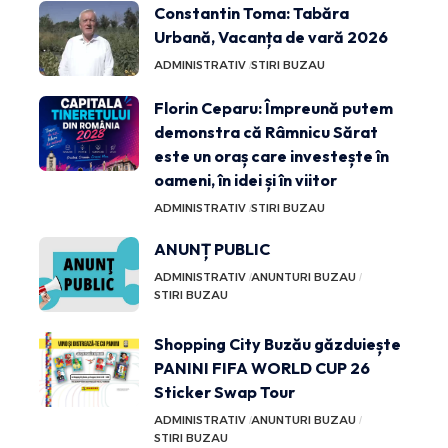
Constantin Toma: Tabăra
Urbană, Vacanța de vară 2026
ADMINISTRATIV
STIRI BUZAU
Florin Ceparu: Împreună putem
demonstra că Râmnicu Sărat
este un oraș care investește în
oameni, în idei și în viitor
ADMINISTRATIV
STIRI BUZAU
ANUNȚ PUBLIC
ADMINISTRATIV
ANUNTURI BUZAU
STIRI BUZAU
Shopping City Buzău găzduiește
PANINI FIFA WORLD CUP 26
Sticker Swap Tour
ADMINISTRATIV
ANUNTURI BUZAU
STIRI BUZAU