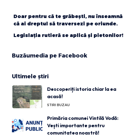
Doar pentru că te grăbeşti, nu înseamnă
că ai dreptul să traversezi pe oriunde.
Legislaţia rutieră se aplică şi pietonilor!
Buzăumedia pe Facebook
Ultimele știri
Descoperiți istoria chiar la ea
acasă!
STIRI BUZAU
Primăria comunei Vintilă Vodă:
Vești importante pentru
comunitatea noastră!