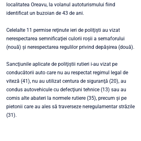
localitatea Oreavu, la volanul autoturismului fiind
identificat un buzoian de 43 de ani.
Celelalte 11 permise reţinute ieri de poliţişti au vizat
nerespectarea semnificaţiei culorii roşii a semaforului
(nouă) şi nerespectarea regulilor privind depăşirea (două).
Sancţiunile aplicate de poliţiştii rutieri i-au vizat pe
conducătorii auto care nu au respectat regimul legal de
viteză (41), nu au utilizat centura de siguranţă (20), au
condus autovehicule cu defecţiuni tehnice (13) sau au
comis alte abateri la normele rutiere (35), precum şi pe
pietonii care au ales să traverseze neregulamentar străzile
(31).