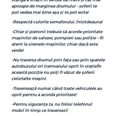
aproape de marginea drumului – şoferii te
pot vedea mai bine aşa şi te pot evita!
-Respectă culorile semaforului, întotdeauna!
-Chiar şi pietonii trebuie să acorde prioritate
maşinilor de salvare, pompieri sau poliţie – fii
atent la sirenele maşinilor, chiar dacă este
verde!
-Nu traversa drumul prin faţa sau prin spatele
autobuzului ori tramvaiului oprit în staţie!În
această poziţie nu poţi fi văzut de şoferii
celorlalte maşini.
-Traversează numai când toate vehiculele au
oprit pentru a acorda prioritate!
-Pentru siguranţa ta, nu folosi telefonul
mobil în timp ce traversezi!