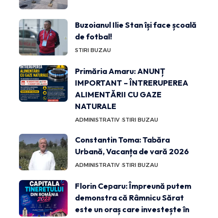
Buzoianul Ilie Stan își face școală
de fotbal!
STIRI BUZAU
Primăria Amaru: ANUNȚ
IMPORTANT – ÎNTRERUPEREA
ALIMENTĂRII CU GAZE
NATURALE
ADMINISTRATIV
STIRI BUZAU
Constantin Toma: Tabăra
Urbană, Vacanța de vară 2026
ADMINISTRATIV
STIRI BUZAU
Florin Ceparu: Împreună putem
demonstra că Râmnicu Sărat
este un oraș care investește în