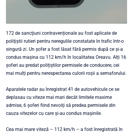
172 de sancţiuni contravenționale au fost aplicate de
poliţiştii rutieri pentru neregulile constatate în trafic într-o
singură zi. Un şofer a fost lăsat fără permis după ce şi-a
condus maşina cu 112 km/h în localitatea Oreavu. Alți 16
șoferi au predat polițiștilor permisele de conducere, cei
mai mulți pentru nerespectarea culorii roșii a semaforului.
Aparatele radar au înregistrat 41 de autovehicule ce se
deplasau cu viteze mai mari decât limitele maxime
admise, 6 şoferi fiind nevoiţi să predea permisele din
cauza vitezelor cu care şi-au condus maşinile.
Cea mai mare viteză – 112 km/h – a fost înregistrată în