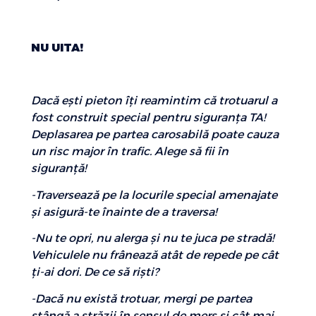
NU UITA!
Dacă eşti pieton îţi reamintim că trotuarul a
fost construit special pentru siguranţa TA!
Deplasarea pe partea carosabilă poate cauza
un risc major în trafic. Alege să fii în
siguranţă!
-Traversează pe la locurile special amenajate
şi asigură-te înainte de a traversa!
-Nu te opri, nu alerga şi nu te juca pe stradă!
Vehiculele nu frânează atât de repede pe cât
ţi-ai dori. De ce să rişti?
-Dacă nu există trotuar, mergi pe partea
stângă a străzii în sensul de mers şi cât mai