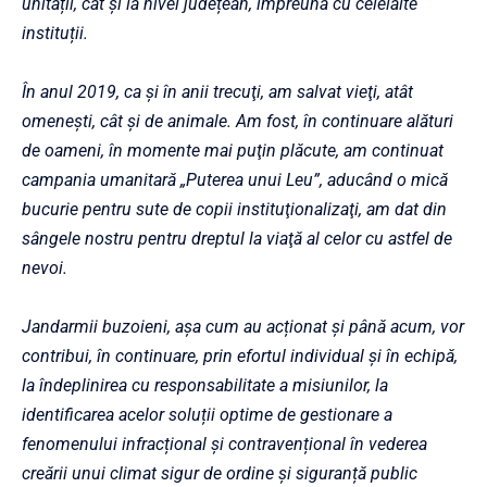
unității, cât și la nivel județean, împreună cu celelalte
instituții.
În anul 2019, ca şi în anii trecuţi, am salvat vieţi, atât
omeneşti, cât şi de animale. Am fost, în continuare alături
de oameni, în momente mai puţin plăcute, am continuat
campania umanitară „Puterea unui Leu”, aducând o mică
bucurie pentru sute de copii instituţionalizaţi, am dat din
sângele nostru pentru dreptul la viaţă al celor cu astfel de
nevoi.
Jandarmii buzoieni, așa cum au acționat și până acum, vor
contribui, în continuare, prin efortul individual și în echipă,
la îndeplinirea cu responsabilitate a misiunilor, la
identificarea acelor soluții optime de gestionare a
fenomenului infracțional și contravențional în vederea
creării unui climat sigur de ordine și siguranță public