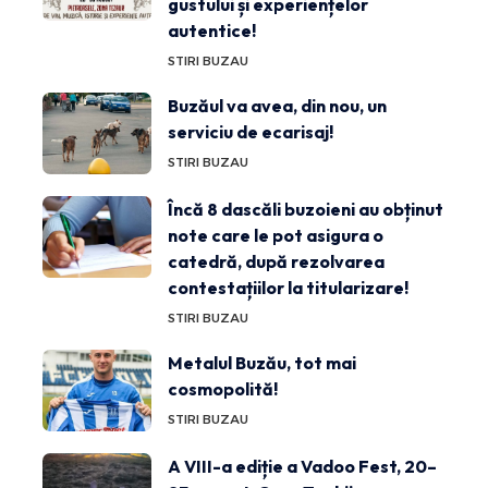
gustului și experiențelor
autentice!
STIRI BUZAU
Buzăul va avea, din nou, un
serviciu de ecarisaj!
STIRI BUZAU
Încă 8 dascăli buzoieni au obținut
note care le pot asigura o
catedră, după rezolvarea
contestațiilor la titularizare!
STIRI BUZAU
Metalul Buzău, tot mai
cosmopolită!
STIRI BUZAU
A VIII-a ediție a Vadoo Fest, 20–