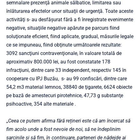
semnalare prezenţă animale sălbatice, limitarea sau
înlăturarea efectelor unor situaţii de urgenţă. Toate aceste
activităţi s- au desfăşurat fără a fi înregistrate evenimente
negative, situaţiile negative apărute pe parcurs fiind
soluţionate eficient, fiind aplicate, gradual, măsurile legale
ce se impuneau, fiind obţinute următoarele rezultate:
3092 sancţiuni contravenţionale, în valoare totală de
aproximativ 800.000 lei, au fost constatate 178
infracţiuni, dintre care 33 independent, respectiv 145 în
cooperare cu IPJ Buzău, s- au 99 confiscări, dintre care
54,2 m3 material lemnos, 38840 de ţigarete, 6624 obiecte
pe bază de amestecuri pirotehnice, 47,73 g substanţe
psihoactive, 354 alte materiale .
„
Ceea ce putem afirma fără rețineri este că am încercat să
fim acolo unde a fost nevoie de noi, să ne îndeplinim
sarcinile și să fim, în continuare, parteneri de nădejde ai