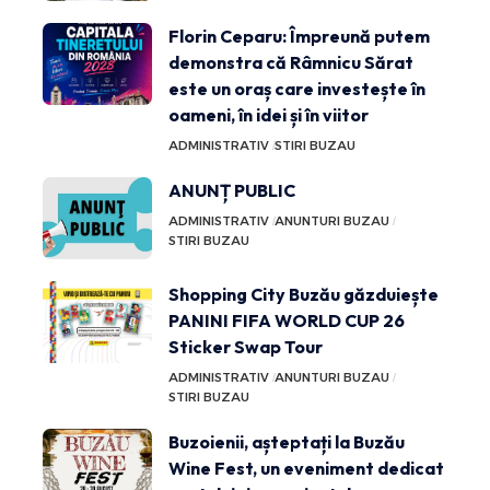
Florin Ceparu: Împreună putem
demonstra că Râmnicu Sărat
este un oraș care investește în
oameni, în idei și în viitor
ADMINISTRATIV
STIRI BUZAU
ANUNȚ PUBLIC
ADMINISTRATIV
ANUNTURI BUZAU
STIRI BUZAU
Shopping City Buzău găzduiește
PANINI FIFA WORLD CUP 26
Sticker Swap Tour
ADMINISTRATIV
ANUNTURI BUZAU
STIRI BUZAU
Buzoienii, așteptați la Buzău
Wine Fest, un eveniment dedicat