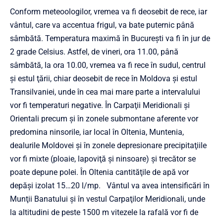
Conform meteoologilor, vremea va fi deosebit de rece, iar
vântul, care va accentua frigul, va bate puternic până
sâmbătă. Temperatura maximă în Bucureşti va fi în jur de
2 grade Celsius. Astfel, de vineri, ora 11.00, până
sâmbătă, la ora 10.00, vremea va fi rece în sudul, centrul
şi estul ţării, chiar deosebit de rece în Moldova şi estul
Transilvaniei, unde în cea mai mare parte a intervalului
vor fi temperaturi negative. În Carpaţii Meridionali şi
Orientali precum şi în zonele submontane aferente vor
predomina ninsorile, iar local în Oltenia, Muntenia,
dealurile Moldovei şi în zonele depresionare precipitaţiile
vor fi mixte (ploaie, lapoviţă şi ninsoare) şi trecător se
poate depune polei. În Oltenia cantităţile de apă vor
depăşi izolat 15…20 l/mp. Vântul va avea intensificări în
Munţii Banatului şi în vestul Carpaţilor Meridionali, unde
la altitudini de peste 1500 m vitezele la rafală vor fi de