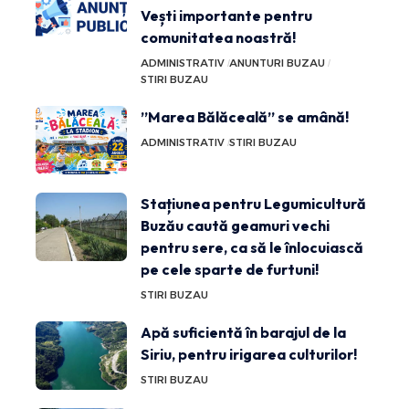
Vești importante pentru
comunitatea noastră!
ADMINISTRATIV
ANUNTURI BUZAU
STIRI BUZAU
”Marea Bălăceală” se amână!
ADMINISTRATIV
STIRI BUZAU
Stațiunea pentru Legumicultură
Buzău caută geamuri vechi
pentru sere, ca să le înlocuiască
pe cele sparte de furtuni!
STIRI BUZAU
Apă suficientă în barajul de la
Siriu, pentru irigarea culturilor!
STIRI BUZAU