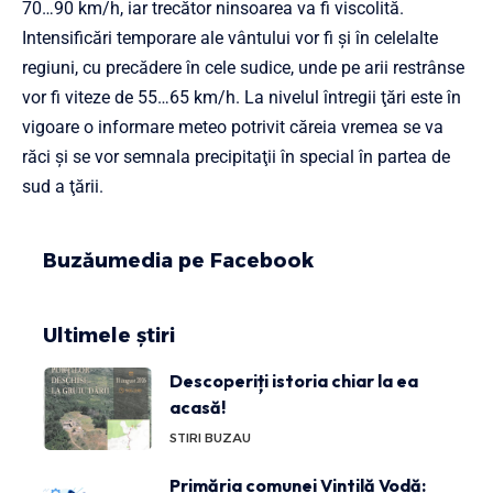
70…90 km/h, iar trecător ninsoarea va fi viscolită.
Intensificări temporare ale vântului vor fi şi în celelalte
regiuni, cu precădere în cele sudice, unde pe arii restrânse
vor fi viteze de 55…65 km/h. La nivelul întregii ţări este în
vigoare o informare meteo potrivit căreia vremea se va
răci şi se vor semnala precipitaţii în special în partea de
sud a ţării.
Buzăumedia pe Facebook
Ultimele știri
Descoperiți istoria chiar la ea
acasă!
STIRI BUZAU
Primăria comunei Vintilă Vodă: