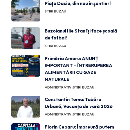
Piața Dacia, din nou în șantier!
STIRI BUZAU
Buzoianul Ilie Stan își face școală
de fotbal!
STIRI BUZAU
Primăria Amaru: ANUNȚ
IMPORTANT – ÎNTRERUPEREA
ALIMENTĂRII CU GAZE
NATURALE
ADMINISTRATIV
STIRI BUZAU
Constantin Toma: Tabăra
Urbană, Vacanța de vară 2026
ADMINISTRATIV
STIRI BUZAU
Florin Ceparu: Împreună putem