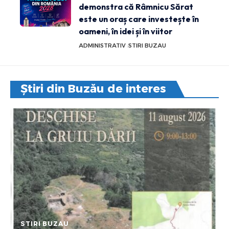
demonstra că Râmnicu Sărat
este un oraș care investește în
oameni, în idei și în viitor
ADMINISTRATIV
STIRI BUZAU
Știri din Buzău de interes
STIRI BUZAU