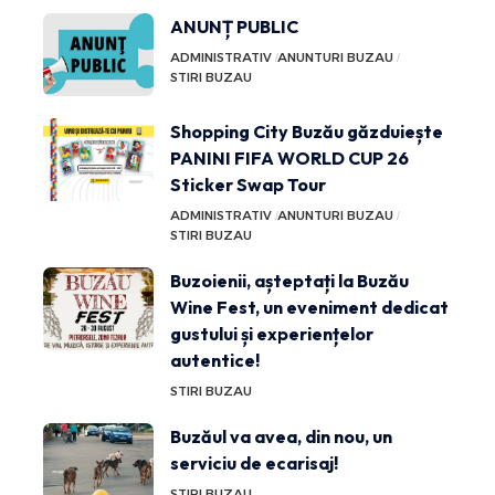
ANUNȚ PUBLIC
ADMINISTRATIV
ANUNTURI BUZAU
STIRI BUZAU
Shopping City Buzău găzduiește
PANINI FIFA WORLD CUP 26
Sticker Swap Tour
ADMINISTRATIV
ANUNTURI BUZAU
STIRI BUZAU
Buzoienii, așteptați la Buzău
Wine Fest, un eveniment dedicat
gustului și experiențelor
autentice!
STIRI BUZAU
Buzăul va avea, din nou, un
serviciu de ecarisaj!
STIRI BUZAU