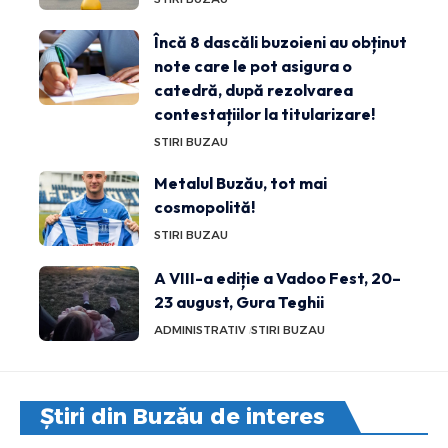
Încă 8 dascăli buzoieni au obținut
note care le pot asigura o
catedră, după rezolvarea
contestațiilor la titularizare!
STIRI BUZAU
Metalul Buzău, tot mai
cosmopolită!
STIRI BUZAU
A VIII-a ediție a Vadoo Fest, 20–
23 august, Gura Teghii
ADMINISTRATIV
STIRI BUZAU
Știri din Buzău de interes