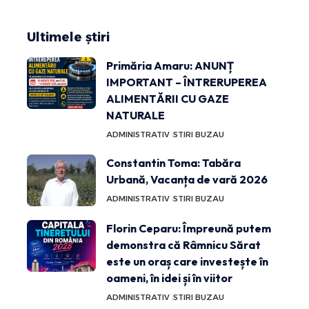
Ultimele știri
Primăria Amaru: ANUNȚ
IMPORTANT – ÎNTRERUPEREA
ALIMENTĂRII CU GAZE
NATURALE
ADMINISTRATIV
STIRI BUZAU
Constantin Toma: Tabăra
Urbană, Vacanța de vară 2026
ADMINISTRATIV
STIRI BUZAU
Florin Ceparu: Împreună putem
demonstra că Râmnicu Sărat
este un oraș care investește în
oameni, în idei și în viitor
ADMINISTRATIV
STIRI BUZAU