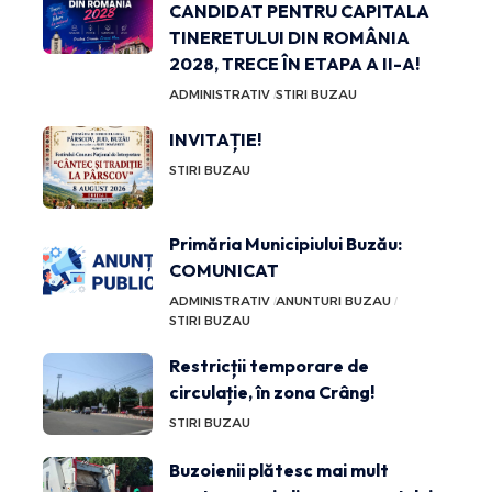
CANDIDAT PENTRU CAPITALA
TINERETULUI DIN ROMÂNIA
2028, TRECE ÎN ETAPA A II-A!
ADMINISTRATIV
STIRI BUZAU
INVITAȚIE!
STIRI BUZAU
Primăria Municipiului Buzău:
COMUNICAT
ADMINISTRATIV
ANUNTURI BUZAU
STIRI BUZAU
Restricții temporare de
circulație, în zona Crâng!
STIRI BUZAU
Buzoienii plătesc mai mult