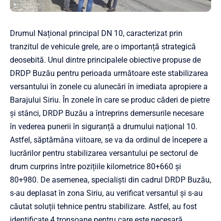
Drumul Național principal DN 10, caracterizat prin
tranzitul de vehicule grele, are o importanță strategică
deosebită. Unul dintre principalele obiective propuse de
DRDP Buzău pentru perioada următoare este stabilizarea
versantului în zonele cu alunecări în imediata apropiere a
Barajului Siriu. În zonele în care se produc căderi de pietre
și stânci, DRDP Buzău a întreprins demersurile necesare
în vederea punerii în siguranță a drumului național 10.
Astfel, săptămâna viitoare, se va da ordinul de începere a
lucrărilor pentru stabilizarea versantului pe sectorul de
drum curprins între pozițiile kilometrice 80+660 și
80+980. De asemenea, specialiști din cadrul DRDP Buzău,
s-au deplasat în zona Siriu, au verificat versantul și s-au
căutat soluții tehnice pentru stabilizare. Astfel, au fost
identificate 4 tronsoane pentru care este necesară