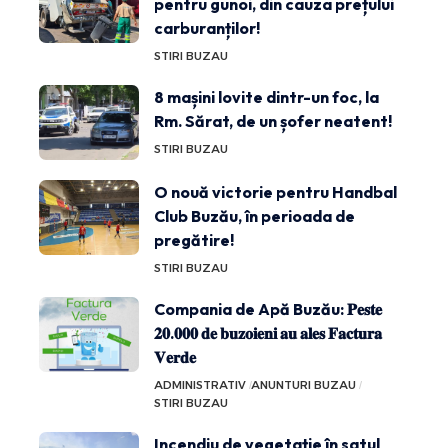
pentru gunoi, din cauza prețului
carburanților!
STIRI BUZAU
8 mașini lovite dintr-un foc, la
Rm. Sărat, de un șofer neatent!
STIRI BUZAU
O nouă victorie pentru Handbal
Club Buzău, în perioada de
pregătire!
STIRI BUZAU
Compania de Apă Buzău: 𝐏𝐞𝐬𝐭𝐞
𝟐𝟎.𝟎𝟎𝟎 𝐝𝐞 𝐛𝐮𝐳𝐨𝐢𝐞𝐧𝐢 𝐚𝐮 𝐚𝐥𝐞𝐬 𝐅𝐚𝐜𝐭𝐮𝐫𝐚
𝐕𝐞𝐫𝐝𝐞
ADMINISTRATIV
ANUNTURI BUZAU
STIRI BUZAU
Incendiu de vegetație în satul