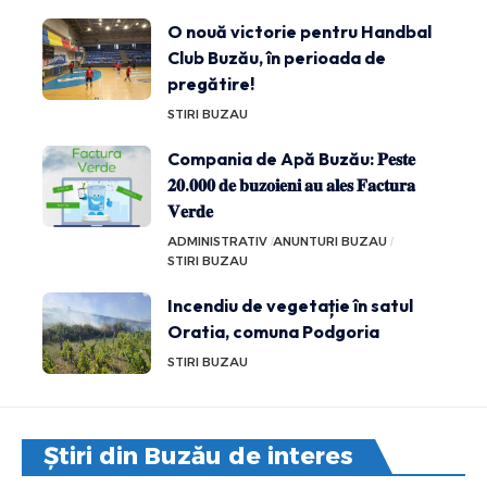
O nouă victorie pentru Handbal
Club Buzău, în perioada de
pregătire!
STIRI BUZAU
Compania de Apă Buzău: 𝐏𝐞𝐬𝐭𝐞
𝟐𝟎.𝟎𝟎𝟎 𝐝𝐞 𝐛𝐮𝐳𝐨𝐢𝐞𝐧𝐢 𝐚𝐮 𝐚𝐥𝐞𝐬 𝐅𝐚𝐜𝐭𝐮𝐫𝐚
𝐕𝐞𝐫𝐝𝐞
ADMINISTRATIV
ANUNTURI BUZAU
STIRI BUZAU
Incendiu de vegetație în satul
Oratia, comuna Podgoria
STIRI BUZAU
Știri din Buzău de interes