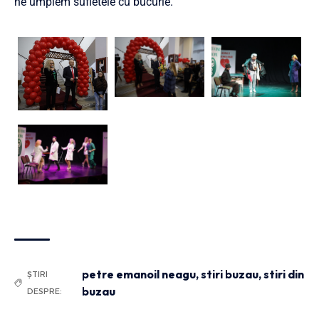
ne umplem sufletele cu bucurie.
petre emanoil neagu
,
stiri buzau
,
stiri din
ȘTIRI
buzau
DESPRE: