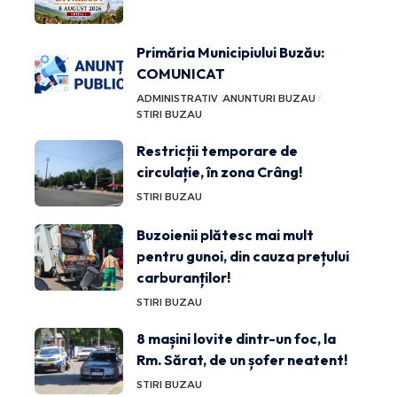
Primăria Municipiului Buzău:
COMUNICAT
ADMINISTRATIV
ANUNTURI BUZAU
STIRI BUZAU
Restricții temporare de
circulație, în zona Crâng!
STIRI BUZAU
Buzoienii plătesc mai mult
pentru gunoi, din cauza prețului
carburanților!
STIRI BUZAU
8 mașini lovite dintr-un foc, la
Rm. Sărat, de un șofer neatent!
STIRI BUZAU