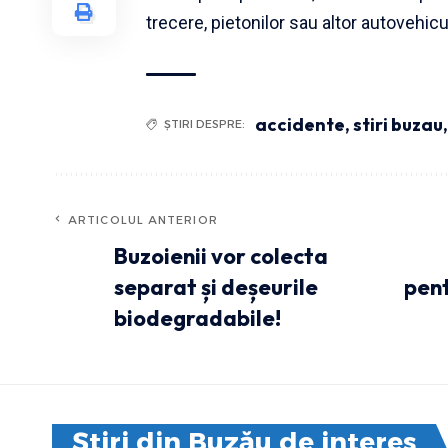
trecere, pietonilor sau altor autovehicu
accidente
,
stiri buzau
ȘTIRI DESPRE:
ARTICOLUL ANTERIOR
Buzoienii vor colecta
separat și deșeurile
pent
biodegradabile!
Știri din Buzău de interes