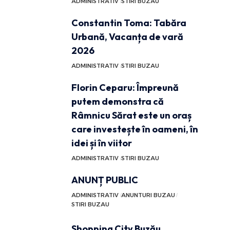
ADMINISTRATIV
STIRI BUZAU
Constantin Toma: Tabăra
Urbană, Vacanța de vară
2026
ADMINISTRATIV
STIRI BUZAU
Florin Ceparu: Împreună
putem demonstra că
Râmnicu Sărat este un oraș
care investește în oameni, în
idei și în viitor
ADMINISTRATIV
STIRI BUZAU
ANUNȚ PUBLIC
ADMINISTRATIV
ANUNTURI BUZAU
STIRI BUZAU
Shopping City Buzău