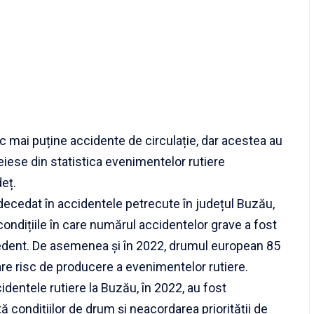
oc mai puține accidente de circulație, dar acestea au
eiese din statistica evenimentelor rutiere
deț.
 decedat în accidentele petrecute în județul Buzău,
condițiile în care numărul accidentelor grave a fost
cedent. De asemenea și în 2022, drumul european 85
re risc de producere a evenimentelor rutiere.
dentele rutiere la Buzău, în 2022, au fost
tă condițiilor de drum și neacordarea priorității de