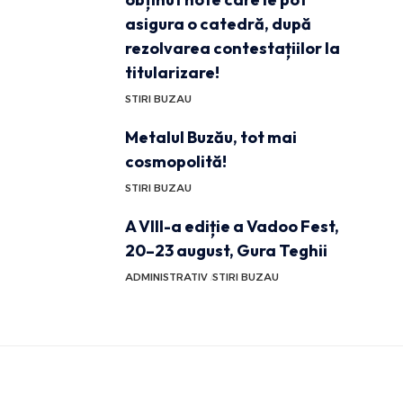
asigura o catedră, după
rezolvarea contestațiilor la
titularizare!
STIRI BUZAU
Metalul Buzău, tot mai
cosmopolită!
STIRI BUZAU
A VIII-a ediție a Vadoo Fest,
20–23 august, Gura Teghii
ADMINISTRATIV
STIRI BUZAU