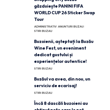
găzduiește PANINI FIFA
WORLD CUP 26 Sticker Swap
Tour
ADMINISTRATIV
ANUNTURI BUZAU
STIRI BUZAU
Buzoienii, așteptați la Buzău
Wine Fest, un eveniment
dedicat gustului și
experiențelor autentice!
STIRI BUZAU
Buzăul va avea, din nou, un
serviciu de ecarisaj!
STIRI BUZAU
Încă 8 dascăli buzoieni au
obținut note care le pot