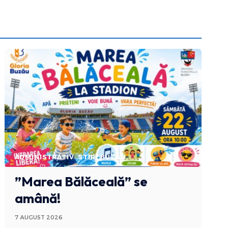
ADMINISTRATIV
STIRI BUZAU
”Marea Bălăceală” se
amână!
7 AUGUST 2026