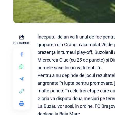
Începutul de an va fi unul de foc pent
DISTRIBUIE
gruparea din Crâng a acumulat 26 de pu
prezența în turneul play-off. Buzoieni
Miercurea Ciuc (cu 25 de puncte) și Di
primele șase locuri va fi teribilă.
Pentru a nu depinde de jocul rezultatel
angrenate în lupta pentru promovare, j
multe puncte în cele trei etape care a
Gloria va disputa două meciuri pe teren
La Buzău vor sosi, în ordine, FC Brașo
deplasa la Baia Mare.