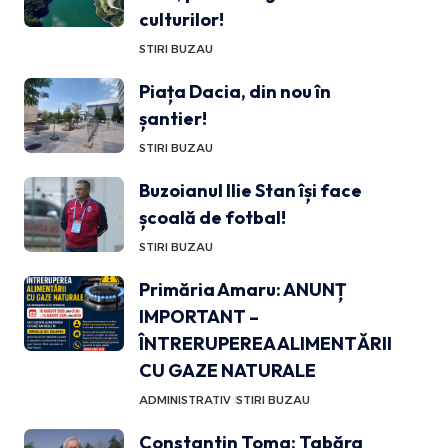
culturilor!
STIRI BUZAU
Piața Dacia, din nou în
șantier!
STIRI BUZAU
Buzoianul Ilie Stan își face
școală de fotbal!
STIRI BUZAU
Primăria Amaru: ANUNȚ
IMPORTANT –
ÎNTRERUPEREA ALIMENTĂRII
CU GAZE NATURALE
ADMINISTRATIV
STIRI BUZAU
Constantin Toma: Tabăra