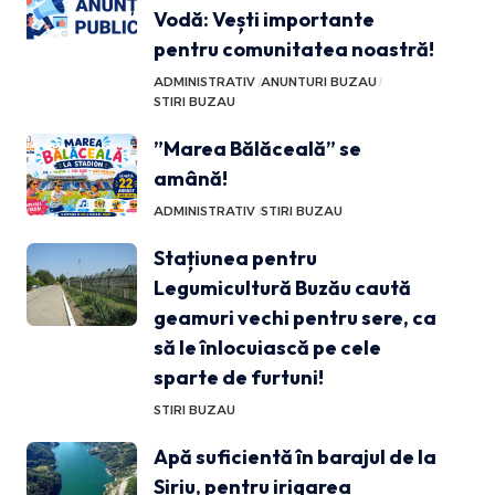
Vodă: Vești importante
pentru comunitatea noastră!
ADMINISTRATIV
ANUNTURI BUZAU
STIRI BUZAU
”Marea Bălăceală” se
amână!
ADMINISTRATIV
STIRI BUZAU
Stațiunea pentru
Legumicultură Buzău caută
geamuri vechi pentru sere, ca
să le înlocuiască pe cele
sparte de furtuni!
STIRI BUZAU
Apă suficientă în barajul de la
Siriu, pentru irigarea