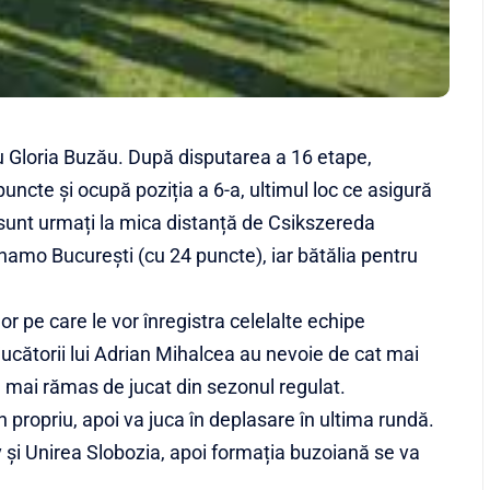
ru Gloria Buzău. După disputarea a 16 etape,
ncte și ocupă poziția a 6-a, ultimul loc ce asigură
i sunt urmați la mica distanță de Csikszereda
namo București (cu 24 puncte), iar bătălia pentru
or pe care le vor înregistra celelalte echipe
ucătorii lui Adrian Mihalcea au nevoie de cat mai
u mai rămas de jucat din sezonul regulat.
 propriu, apoi va juca în deplasare în ultima rundă.
v și Unirea Slobozia, apoi formația buzoiană se va