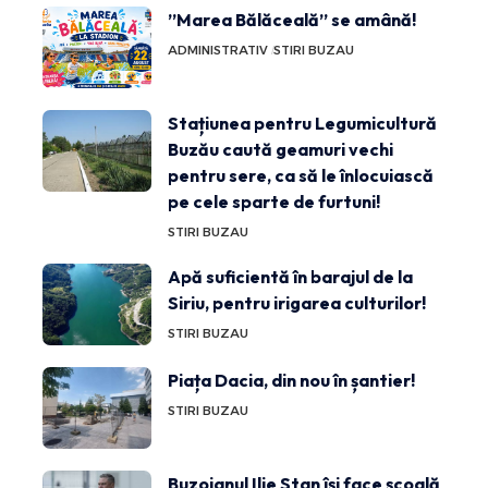
”Marea Bălăceală” se amână!
ADMINISTRATIV
STIRI BUZAU
Stațiunea pentru Legumicultură
Buzău caută geamuri vechi
pentru sere, ca să le înlocuiască
pe cele sparte de furtuni!
STIRI BUZAU
Apă suficientă în barajul de la
Siriu, pentru irigarea culturilor!
STIRI BUZAU
Piața Dacia, din nou în șantier!
STIRI BUZAU
Buzoianul Ilie Stan își face școală