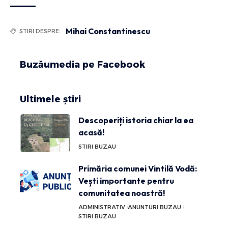
Mihai Constantinescu
ȘTIRI DESPRE:
Buzăumedia pe Facebook
Ultimele știri
Descoperiți istoria chiar la ea
acasă!
STIRI BUZAU
Primăria comunei Vintilă Vodă:
Vești importante pentru
comunitatea noastră!
ADMINISTRATIV
ANUNTURI BUZAU
STIRI BUZAU