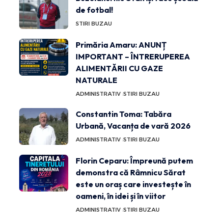
de fotbal!
STIRI BUZAU
Primăria Amaru: ANUNȚ
IMPORTANT – ÎNTRERUPEREA
ALIMENTĂRII CU GAZE
NATURALE
ADMINISTRATIV
STIRI BUZAU
Constantin Toma: Tabăra
Urbană, Vacanța de vară 2026
ADMINISTRATIV
STIRI BUZAU
Florin Ceparu: Împreună putem
demonstra că Râmnicu Sărat
este un oraș care investește în
oameni, în idei și în viitor
ADMINISTRATIV
STIRI BUZAU