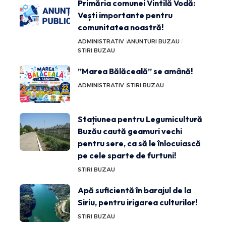
Primăria comunei Vintilă Vodă:
Vești importante pentru
comunitatea noastră!
ADMINISTRATIV
ANUNTURI BUZAU
STIRI BUZAU
”Marea Bălăceală” se amână!
ADMINISTRATIV
STIRI BUZAU
Stațiunea pentru Legumicultură
Buzău caută geamuri vechi
pentru sere, ca să le înlocuiască
pe cele sparte de furtuni!
STIRI BUZAU
Apă suficientă în barajul de la
Siriu, pentru irigarea culturilor!
STIRI BUZAU