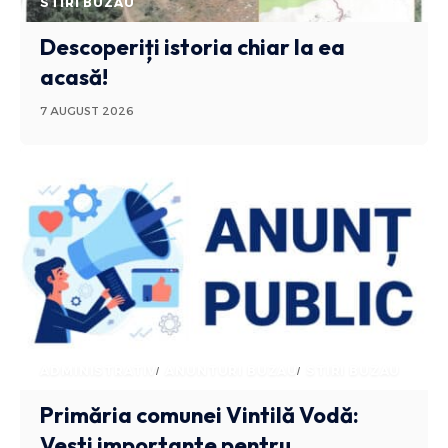
STIRI BUZAU
Descoperiți istoria chiar la ea
acasă!
7 AUGUST 2026
ADMINISTRATIV
ANUNTURI BUZAU
STIRI BUZAU
Primăria comunei Vintilă Vodă:
Vești importante pentru