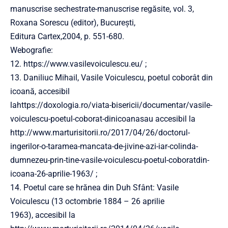
manuscrise sechestrate-manuscrise regăsite, vol. 3,
Roxana Sorescu (editor), București,
Editura Cartex,2004, p. 551-680.
Webografie:
12. https://www.vasilevoiculescu.eu/ ;
13. Daniliuc Mihail, Vasile Voiculescu, poetul coborât din
icoană, accesibil
lahttps://doxologia.ro/viata-bisericii/documentar/vasile-
voiculescu-poetul-coborat-dinicoanasau accesibil la
http://www.marturisitorii.ro/2017/04/26/doctorul-
ingerilor-o-taramea-mancata-de-jivine-azi-iar-colinda-
dumnezeu-prin-tine-vasile-voiculescu-poetul-coboratdin-
icoana-26-aprilie-1963/ ;
14. Poetul care se hrănea din Duh Sfânt: Vasile
Voiculescu (13 octombrie 1884 – 26 aprilie
1963), accesibil la