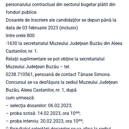
personalului contractual din sectorul bugetar plătit din
fonduri publice.
Dosarele de înscriere ale candidaţilor se depun până la
data de 03 februarie 2023 (inclusiv)
între orele 800
-1630 la secretariatul Muzeului Judeţean Buzău din Aleea
Castanilor, nr. 1.
Relaţii suplimentare se pot obţine la secretariatul
Muzeului Judeţean Buzău – tel.
0238.710561, persoană de contact Tănase Simona.
Concursul se va desfăşura la sediul Muzeului Judeţean
Buzău, Aleea Castanilor, nr. 1, după
cum urmează:
– selecţia dosarelor: 06.02.2023;
– proba scrisă: 14.02.2023, ora 10ºº;
– proba interviu: 20.02.2023, ora 10ºº;
 Rezultatul selectării dosarelor se va afişa la sediul