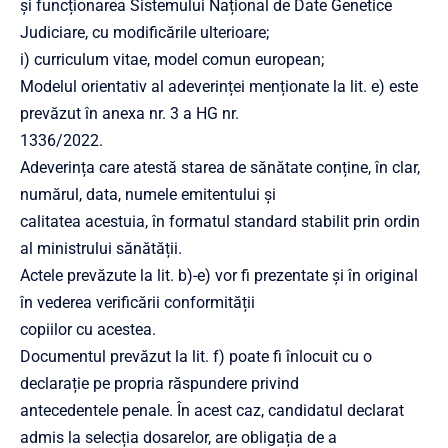
și funcționarea Sistemului Național de Date Genetice
Judiciare, cu modificările ulterioare;
i) curriculum vitae, model comun european;
Modelul orientativ al adeverinței menționate la lit. e) este
prevăzut în anexa nr. 3 a HG nr.
1336/2022.
Adeverința care atestă starea de sănătate conține, în clar,
numărul, data, numele emitentului și
calitatea acestuia, în formatul standard stabilit prin ordin
al ministrului sănătății.
Actele prevăzute la lit. b)-e) vor fi prezentate și în original
în vederea verificării conformității
copiilor cu acestea.
Documentul prevăzut la lit. f) poate fi înlocuit cu o
declarație pe propria răspundere privind
antecedentele penale. În acest caz, candidatul declarat
admis la selecția dosarelor, are obligația de a