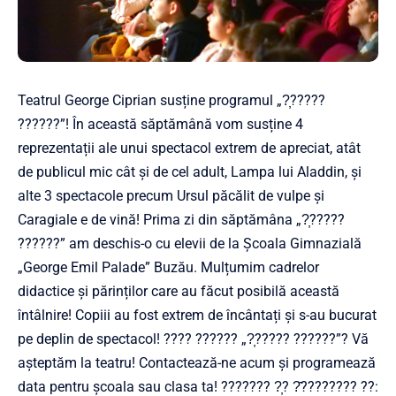
Teatrul George Ciprian susține programul „?̦?????
??????”! În această săptămână vom susține 4
reprezentații ale unui spectacol extrem de apreciat, atât
de publicul mic cât și de cel adult, Lampa lui Aladdin, și
alte 3 spectacole precum Ursul păcălit de vulpe și
Caragiale e de vină! Prima zi din săptămâna „?̦?????
??????” am deschis-o cu elevii de la Școala Gimnazială
„George Emil Palade” Buzău. Mulțumim cadrelor
didactice și părinților care au făcut posibilă această
întâlnire! Copiii au fost extrem de încântați și s-au bucurat
pe deplin de spectacol! ???? ?????? „?̦????? ??????”? Vă
așteptăm la teatru! Contactează-ne acum și programează
data pentru școala sau clasa ta! ??????? ?̦? ?̂???????? ??: