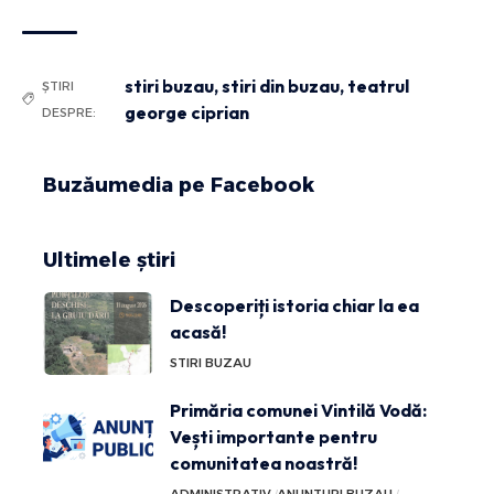
stiri buzau
,
stiri din buzau
,
teatrul
ȘTIRI
george ciprian
DESPRE:
Buzăumedia pe Facebook
Ultimele știri
Descoperiți istoria chiar la ea
acasă!
STIRI BUZAU
Primăria comunei Vintilă Vodă:
Vești importante pentru
comunitatea noastră!
ADMINISTRATIV
ANUNTURI BUZAU