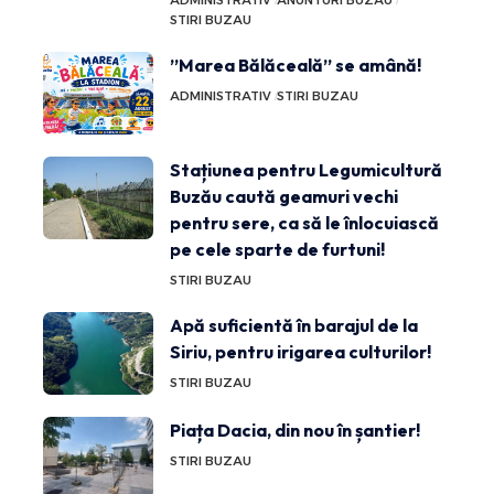
STIRI BUZAU
”Marea Bălăceală” se amână!
ADMINISTRATIV
STIRI BUZAU
Stațiunea pentru Legumicultură
Buzău caută geamuri vechi
pentru sere, ca să le înlocuiască
pe cele sparte de furtuni!
STIRI BUZAU
Apă suficientă în barajul de la
Siriu, pentru irigarea culturilor!
STIRI BUZAU
Piața Dacia, din nou în șantier!
STIRI BUZAU