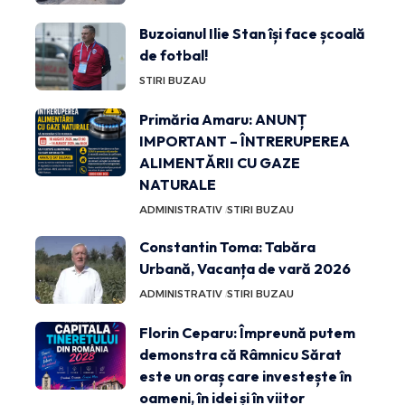
Buzoianul Ilie Stan își face școală
de fotbal!
STIRI BUZAU
Primăria Amaru: ANUNȚ
IMPORTANT – ÎNTRERUPEREA
ALIMENTĂRII CU GAZE
NATURALE
ADMINISTRATIV
STIRI BUZAU
Constantin Toma: Tabăra
Urbană, Vacanța de vară 2026
ADMINISTRATIV
STIRI BUZAU
Florin Ceparu: Împreună putem
demonstra că Râmnicu Sărat
este un oraș care investește în
oameni, în idei și în viitor