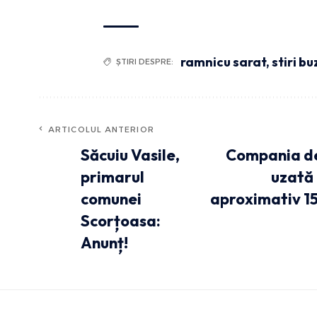
ramnicu sarat
,
stiri b
ȘTIRI DESPRE:
ARTICOLUL ANTERIOR
Săcuiu Vasile,
Compania de
primarul
uzată 
comunei
aproximativ 15
Scorțoasa:
Anunț!