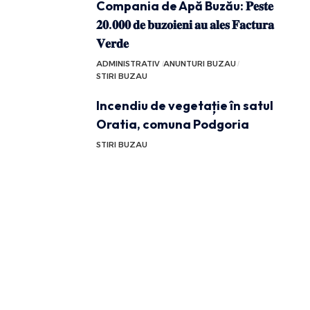
Compania de Apă Buzău: 𝐏𝐞𝐬𝐭𝐞
𝟐𝟎.𝟎𝟎𝟎 𝐝𝐞 𝐛𝐮𝐳𝐨𝐢𝐞𝐧𝐢 𝐚𝐮 𝐚𝐥𝐞𝐬 𝐅𝐚𝐜𝐭𝐮𝐫𝐚
𝐕𝐞𝐫𝐝𝐞
ADMINISTRATIV
ANUNTURI BUZAU
STIRI BUZAU
Incendiu de vegetație în satul
Oratia, comuna Podgoria
STIRI BUZAU