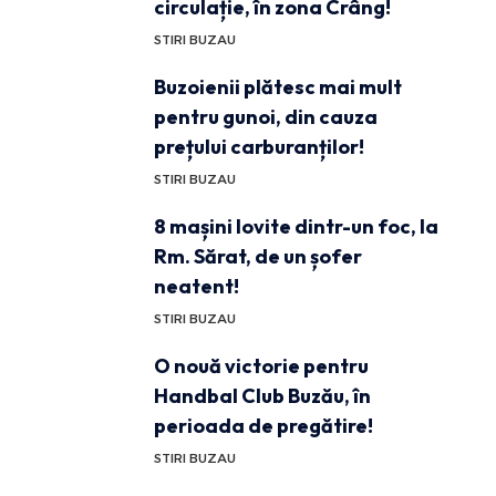
circulație, în zona Crâng!
STIRI BUZAU
Buzoienii plătesc mai mult
pentru gunoi, din cauza
prețului carburanților!
STIRI BUZAU
8 mașini lovite dintr-un foc, la
Rm. Sărat, de un șofer
neatent!
STIRI BUZAU
O nouă victorie pentru
Handbal Club Buzău, în
perioada de pregătire!
STIRI BUZAU