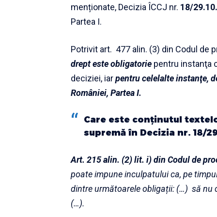
menționate, Decizia ÎCCJ nr.
18/29.10
Partea I.
Potrivit art. 477 alin. (3) din
Codul de p
drept este obligatorie
pentru instanţa c
deciziei, iar
pentru celelalte instanţe, d
României, Partea I.
Care este conținutul textel
supremă în Decizia nr. 18/2
Art. 215 alin. (2) lit. i) din
Codul de pro
poate impune inculpatului ca, pe timpul
dintre următoarele obligații: (…) să nu
(…).