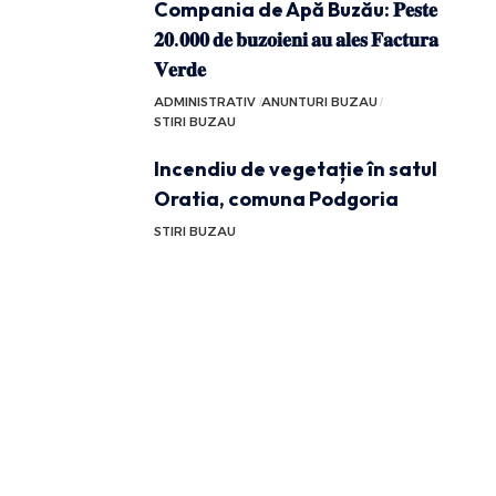
Compania de Apă Buzău: 𝐏𝐞𝐬𝐭𝐞
𝟐𝟎.𝟎𝟎𝟎 𝐝𝐞 𝐛𝐮𝐳𝐨𝐢𝐞𝐧𝐢 𝐚𝐮 𝐚𝐥𝐞𝐬 𝐅𝐚𝐜𝐭𝐮𝐫𝐚
𝐕𝐞𝐫𝐝𝐞
ADMINISTRATIV
ANUNTURI BUZAU
STIRI BUZAU
Incendiu de vegetație în satul
Oratia, comuna Podgoria
STIRI BUZAU