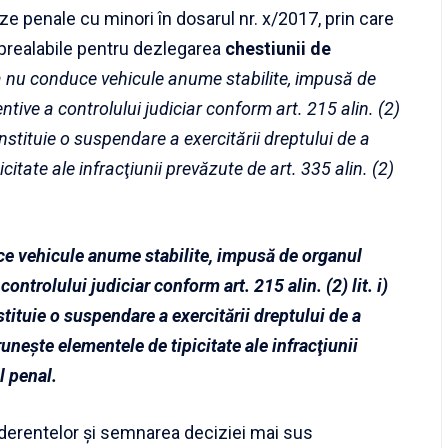
e penale cu minori în dosarul nr. x/2017, prin care
i prealabile pentru dezlegarea
chestiunii de
 a nu conduce vehicule anume stabilite, impusă de
ntive a controlului judiciar conform art. 215 alin. (2)
onstituie o suspendare a exercitării dreptului de a
itate ale infracţiunii prevăzute de art. 335 alin. (2)
ce vehicule anume stabilite, impusă de organul
ontrolului judiciar conform art. 215 alin. (2) lit. i)
stituie o suspendare a exercitării dreptului de a
uneşte elementele de tipicitate ale infracţiunii
 penal.
erentelor şi semnarea deciziei mai sus