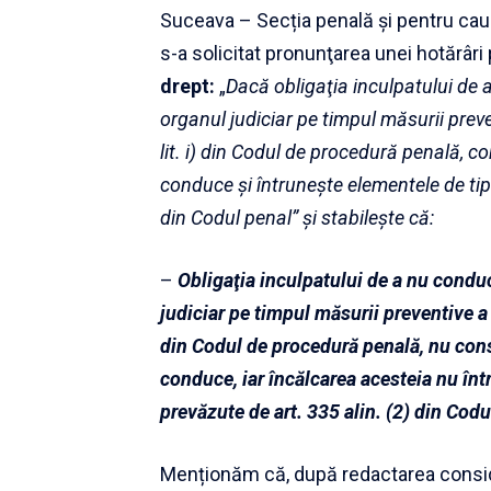
Suceava – Secția penală şi pentru cauz
s-a solicitat pronunţarea unei hotărâr
drept:
„
Dacă obligaţia inculpatului de
organul judiciar pe timpul măsurii preve
lit. i) din
Codul de procedură penală
, c
conduce şi întruneşte elementele de tipic
din Codul penal” și stabilește că:
–
Obligaţia inculpatului de a nu condu
judiciar pe timpul măsurii preventive a c
din
Codul de procedură penală
, nu con
conduce, iar încălcarea acesteia nu într
prevăzute de art. 335 alin. (2) din
Codul
Menționăm că, după redactarea consid