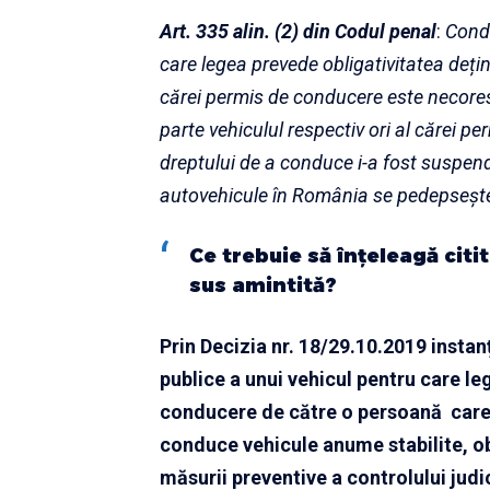
Art. 335 alin. (2) din
Codul penal
:
Condu
care legea prevede obligativitatea deți
cărei permis de conducere este necores
parte vehiculul respectiv ori al cărei pe
dreptului de a conduce i-a fost suspen
autovehicule în România se pedepsește 
Ce trebuie să înțeleagă citi
sus amintită?
Prin Decizia nr. 18/29.10.2019 insta
publice a unui vehicul pentru care le
conducere de către o persoană care a
conduce vehicule anume stabilite, ob
măsurii preventive a controlului judici