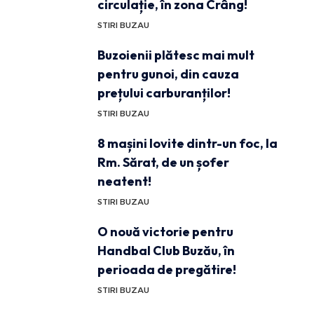
circulație, în zona Crâng!
STIRI BUZAU
Buzoienii plătesc mai mult
pentru gunoi, din cauza
prețului carburanților!
STIRI BUZAU
8 mașini lovite dintr-un foc, la
Rm. Sărat, de un șofer
neatent!
STIRI BUZAU
O nouă victorie pentru
Handbal Club Buzău, în
perioada de pregătire!
STIRI BUZAU