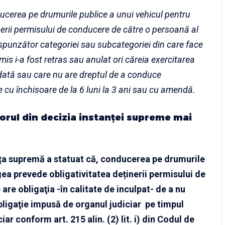
cerea pe drumurile publice a unui vehicul pentru
nerii permisului de conducere de către o persoană al
punzător categoriei sau subcategoriei din care face
rmis i-a fost retras sau anulat ori căreia exercitarea
dată sau care nu are dreptul de a conduce
cu închisoare de la 6 luni la 3 ani sau cu amendă.
torul din decizia instanței supreme mai
nța supremă a statuat că, conducerea pe drumurile
gea prevede obligativitatea deținerii permisului de
re obligaţia -în calitate de inculpat- de a nu
ligaţie impusă de organul judiciar pe timpul
ar conform art. 215 alin. (2) lit. i) din Codul de