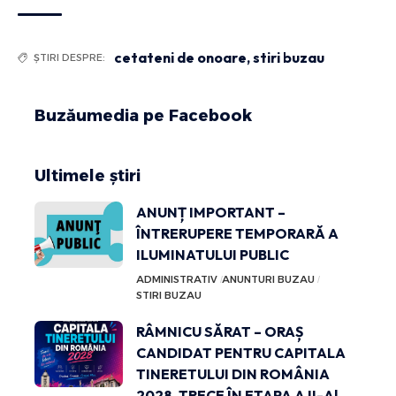
cetateni de onoare
,
stiri buzau
ȘTIRI DESPRE:
Buzăumedia pe Facebook
Ultimele știri
ANUNȚ IMPORTANT –
ÎNTRERUPERE TEMPORARĂ A
ILUMINATULUI PUBLIC
ADMINISTRATIV
ANUNTURI BUZAU
STIRI BUZAU
RÂMNICU SĂRAT – ORAȘ
CANDIDAT PENTRU CAPITALA
TINERETULUI DIN ROMÂNIA
2028, TRECE ÎN ETAPA A II-A!