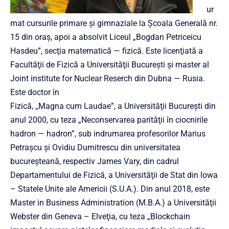
ur
mat cursurile primare şi gimnaziale la Şcoala Generală nr.
15 din oraş, apoi a absolvit Liceul „Bogdan Petriceicu
Hasdeu”, secţia matematică — fizică. Este licenţiată a
Facultăţii de Fizică a Universităţii Bucureşti şi master al
Joint institute for Nuclear Reserch din Dubna — Rusia.
Este doctor în
Fizică, ,,Magna cum Laudae”, a Universităţii Bucureşti din
anul 2000, cu teza „Neconservarea parităţii în ciocnirile
hadron — hadron”, sub indrumarea profesorilor Marius
Petraşcu şi Ovidiu Dumitrescu din universitatea
bucureşteană, respectiv James Vary, din cadrul
Departamentului de Fizică, a Universităţii de Stat din lowa
– Statele Unite ale Americii (S.U.A.). Din anul 2018, este
Master in Business Administration (M.B.A.) a Universităţii
Webster din Geneva – Elveţia, cu teza „Blockchain