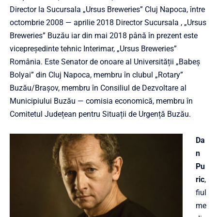
Director la Sucursala „Ursus Breweries” Cluj Napoca, între
octombrie 2008 — aprilie 2018 Director Sucursala , „Ursus
Breweries” Buzău iar din mai 2018 până în prezent este
vicepreşedinte tehnic Interimar, „Ursus Breweries”
România. Este Senator de onoare al Universității „Babeş
Bolyai” din Cluj Napoca, membru în clubul „Rotary”
Buzău/Braşov, membru în Consiliul de Dezvoltare al
Municipiului Buzău — comisia economică, membru în
Comitetul Județean pentru Situații de Urgență Buzău.
Da
n
Pu
ric
,
fiul
me