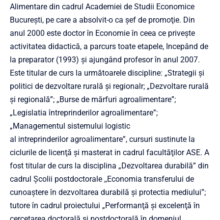
Alimentare din cadrul Academiei de Studii Economice
Bucureşti, pe care a absolvit-o ca şef de promoţie. Din
anul 2000 este doctor în Economie în ceea ce priveşte
activitatea didactică, a parcurs toate etapele, Incepând de
la preparator (1993) şi ajungând profesor în anul 2007.
Este titular de curs la următoarele discipline: „Strategii şi
politici de dezvoltare rurală şi regionalr; „Dezvoltare rurală
şi regională”; „Burse de mărfuri agroalimentare”;
„Legislatia întreprinderilor agroalimentare”;
„Managementul sistemului logistic
al intreprinderilor agroalimentare”, cursuri sustinute la
ciclurile de licenţă şi masterat in cadrul facultăţilor ASE. A
fost titular de curs la disciplina „Dezvoltarea durabilă” din
cadrul Şcolii postdoctorale ,,Economia transferului de
cunoaştere în dezvoltarea durabilă şi protectia mediului”;
tutore în cadrul proiectului „Performanţă şi excelenţă în
cercetarea doctorală şi postdoctorală în domeniul