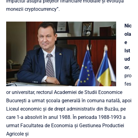
impactul asupra pieţelor financiare modiale şi evoluţia
monezii cryptocurrency”.
Nic
ola
e
Ist
ud
or
,
pro
fes
or universitar, rectorul Academiei de Studii Economice
Bucureşti a urmat şcoala generală în comuna natală, apoi
Liceul economic şi de drept administrativ din Buzău, pe
care 1-a absolvit în anul 1988. În perioada 1988-1993 a
urmat Facultatea de Economia şi Gestiunea Productiei
Agricole şi