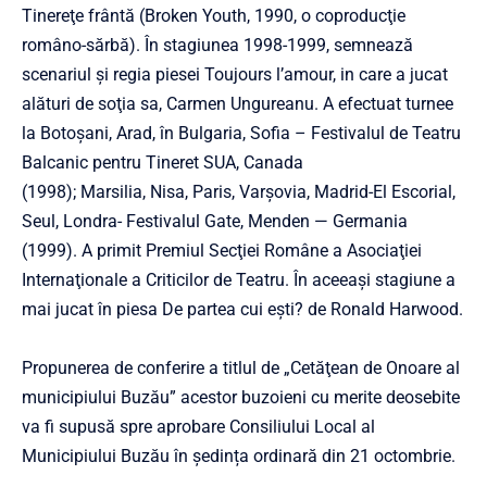
Tinereţe frântă (Broken Youth, 1990, o coproducţie
româno-sărbă). În stagiunea 1998-1999, semnează
scenariul şi regia piesei Toujours l’amour, in care a jucat
alături de soţia sa, Carmen Ungureanu. A efectuat turnee
la Botoşani, Arad, în Bulgaria, Sofia – Festivalul de Teatru
Balcanic pentru Tineret SUA, Canada
(1998); Marsilia, Nisa, Paris, Varşovia, Madrid-El Escorial,
Seul, Londra- Festivalul Gate, Menden — Germania
(1999). A primit Premiul Secţiei Române a Asociaţiei
Internaţionale a Criticilor de Teatru. În aceeaşi stagiune a
mai jucat în piesa De partea cui eşti? de Ronald Harwood.
Propunerea de conferire a titlul de „Cetăţean de Onoare al
municipiului Buzău” acestor buzoieni cu merite deosebite
va fi supusă spre aprobare Consiliului Local al
Municipiului Buzău în ședința ordinară din 21 octombrie.