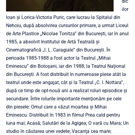
dic
ilor
loan şi Lorica-Victoria Puric, care lucrau la Spitalul din
Nehoiu, după absolvirea cursurilor primare, a urmat Liceul
de Arte Plastice „Nicolae Tonitza” din Bucureşti, iar în anul
1985, a absolvit Institutul de Artă Teatrală şi
Cinematografică „I. L. Caragiale” din Bucureşti. În
perioada 1985-1988 a fost actor la Teatrul „Mihai
Eminescu” din Botoşani, iar din 1988, la Teatrul Naţional
din Bucureşti. A fost distribuit în numeroase piese atât la
teatrul unde este angajat, cât şi la Teatrul „C. I. Nottara”,
după ce timp de opt-nouă ani a realizat roluri episodice şi
secundare. Între rolurile importante menţionăm pe cele
din piesele: Omul care a văzut moartea şi Mihai
Eminescu. Distribuit în 1983 in filmul Prea cald pentru
luna mai; Acasă; Salutări de la Agigea; O vară cu Mara; Un
studio în căutarea unei vedete; Vacanţa cea mare;