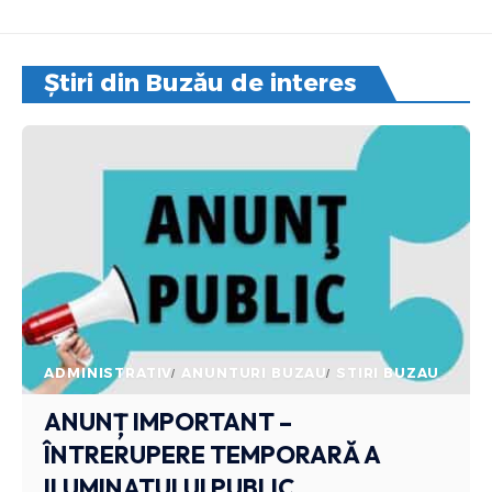
Știri din Buzău de interes
ADMINISTRATIV
ANUNTURI BUZAU
STIRI BUZAU
ANUNȚ IMPORTANT –
ÎNTRERUPERE TEMPORARĂ A
ILUMINATULUI PUBLIC