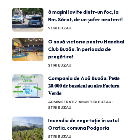
8 mașini lovite dintr-un foc, la
Rm. Sărat, de un șofer neatent!
STIRI BUZAU
O nouă victorie pentru Handbal
Club Buzău, în perioada de
pregătire!
STIRI BUZAU
Compania de Apă Buzău: 𝐏𝐞𝐬𝐭𝐞
𝟐𝟎.𝟎𝟎𝟎 𝐝𝐞 𝐛𝐮𝐳𝐨𝐢𝐞𝐧𝐢 𝐚𝐮 𝐚𝐥𝐞𝐬 𝐅𝐚𝐜𝐭𝐮𝐫𝐚
𝐕𝐞𝐫𝐝𝐞
ADMINISTRATIV
ANUNTURI BUZAU
STIRI BUZAU
Incendiu de vegetație în satul
Oratia, comuna Podgoria
STIRI BUZAU