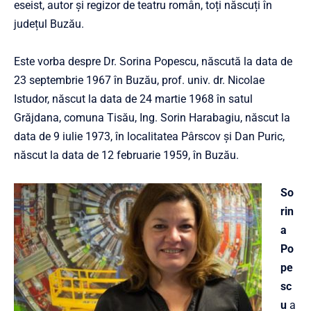
eseist, autor și regizor de teatru român, toți născuți în
județul Buzău.
Este vorba despre Dr. Sorina Popescu, născută la data de
23 septembrie 1967 în Buzău, prof. univ. dr. Nicolae
Istudor, născut la data de 24 martie 1968 în satul
Grăjdana, comuna Tisău, Ing. Sorin Harabagiu, născut la
data de 9 iulie 1973, în localitatea Pârscov și Dan Puric,
născut la data de 12 februarie 1959, în Buzău.
So
rin
a
Po
pe
sc
u
a