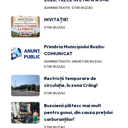
ADMINISTRATIV
STIRI BUZAU
INVITAȚIE!
STIRI BUZAU
Primăria Municipiului Buzău:
COMUNICAT
ADMINISTRATIV
ANUNTURI BUZAU
STIRI BUZAU
Restricții temporare de
circulație, în zona Crâng!
STIRI BUZAU
Buzoienii plătesc mai mult
pentru gunoi, din cauza prețului
carburanților!
STIRI BUZAU