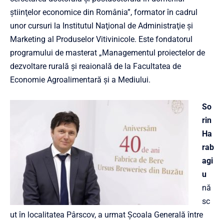
ştiinţelor economice din România”, formator în cadrul
unor cursuri la Institutul Naţional de Administraţie şi
Marketing al Produselor Vitivinicole. Este fondatorul
programului de masterat „Managementul proiectelor de
dezvoltare rurală şi reaională de la Facultatea de
Economie Agroalimentară şi a Mediului.
So
rin
Ha
rab
agi
u
nă
sc
ut în localitatea Pârscov, a urmat Şcoala Generală între