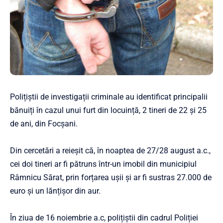
Polițiștii de investigații criminale au identificat principalii
bănuiți în cazul unui furt din locuință, 2 tineri de 22 și 25
de ani, din Focșani.
Din cercetări a reieșit că, în noaptea de 27/28 august a.c.,
cei doi tineri ar fi pătruns într-un imobil din municipiul
Râmnicu Sărat, prin forțarea ușii și ar fi sustras 27.000 de
euro și un lănțișor din aur.
În ziua de 16 noiembrie a.c, polițiștii din cadrul Poliției