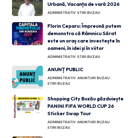
Urbană, Vacanța de vară 2026
ADMINISTRATIV
STIRI BUZAU
Florin Ceparu: Împreună putem
demonstra că Râmnicu Sărat
este un oraș care investește în
oameni, în idei și în viitor
ADMINISTRATIV
STIRI BUZAU
ANUNȚ PUBLIC
ADMINISTRATIV
ANUNTURI BUZAU
STIRI BUZAU
Shopping City Buzău găzduiește
PANINI FIFA WORLD CUP 26
Sticker Swap Tour
ADMINISTRATIV
ANUNTURI BUZAU
STIRI BUZAU