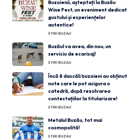
Buzoienii, așteptați la Buzău
Wine Fest, un eveniment dedicat
gustului și experiențelor
autentice!
STIRI BUZAU
Buzăul va avea, din nou, un
serviciu de ecarisaj!
STIRI BUZAU
Încă 8 dascăli buzoieni au obținut
note care le pot asigura o
catedră, după rezolvarea
contestațiilor la titularizare!
STIRI BUZAU
Metalul Buzău, tot mai
cosmopolită!
STIRI BUZAU