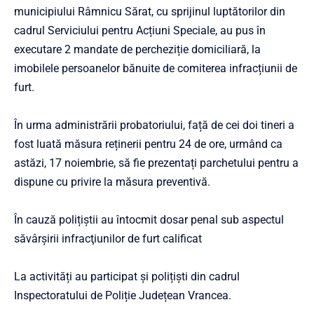
municipiului Râmnicu Sărat, cu sprijinul luptătorilor din
cadrul Serviciului pentru Acțiuni Speciale, au pus în
executare 2 mandate de percheziție domiciliară, la
imobilele persoanelor bănuite de comiterea infracțiunii de
furt.
În urma administrării probatoriului, față de cei doi tineri a
fost luată măsura reținerii pentru 24 de ore, urmând ca
astăzi, 17 noiembrie, să fie prezentați parchetului pentru a
dispune cu privire la măsura preventivă.
În cauză polițiștii au întocmit dosar penal sub aspectul
săvârşirii infracţiunilor de furt calificat
La activități au participat şi polițiști din cadrul
Inspectoratului de Poliție Județean Vrancea.