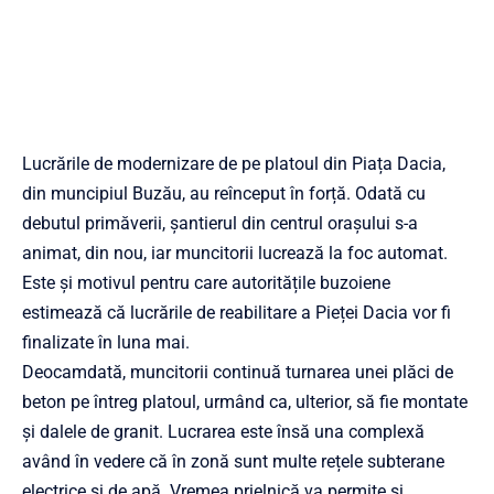
Lucrările de modernizare de pe platoul din Piața Dacia,
din muncipiul Buzău, au reînceput în forță. Odată cu
debutul primăverii, șantierul din centrul orașului s-a
animat, din nou, iar muncitorii lucrează la foc automat.
Este și motivul pentru care autoritățile buzoiene
estimează că lucrările de reabilitare a Pieței Dacia vor fi
finalizate în luna mai.
Deocamdată, muncitorii continuă turnarea unei plăci de
beton pe întreg platoul, urmând ca, ulterior, să fie montate
și dalele de granit. Lucrarea este însă una complexă
având în vedere că în zonă sunt multe rețele subterane
electrice și de apă. Vremea prielnică va permite și