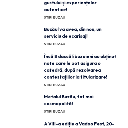
gustului și experiențelor
autentice!
STIRI BUZAU
Buzăul va avea, din nou, un
serviciu de ecarisaj!
STIRI BUZAU
Încă 8 dascăli buzoieni au obținut
note care le pot asigura o
catedră, după rezolvarea
contestațiilor la titularizare!
STIRI BUZAU
Metalul Buzău, tot mai
cosmopolită!
STIRI BUZAU
A VIII-a ediție a Vadoo Fest, 20–