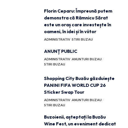
Florin Ceparu: Împreună putem
demonstra că Râmnicu Sărat
este un oraș care investește în
oameni, în idei și în viitor
ADMINISTRATIV
STIRI BUZAU
ANUNȚ PUBLIC
ADMINISTRATIV
ANUNTURI BUZAU
STIRI BUZAU
Shopping City Buzău găzduiește
PANINI FIFA WORLD CUP 26
Sticker Swap Tour
ADMINISTRATIV
ANUNTURI BUZAU
STIRI BUZAU
Buzoienii, așteptați la Buzău
Wine Fest, un eveniment dedicat