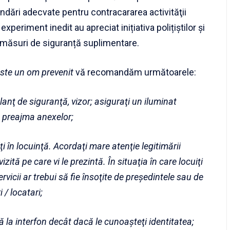
ndări adecvate pentru contracararea activităţii
experiment inedit au apreciat inițiativa polițiștilor și
r măsuri de siguranță suplimentare.
ste un om prevenit
vă recomandăm următoarele:
 lanţ de siguranţă, vizor; asiguraţi un iluminat
n preajma anexelor;
i în locuinţă. Acordaţi mare atenţie legitimării
izită pe care vi le prezintă. În situaţia în care locuiţi
rvicii ar trebui să fie însoţite de preşedintele sau de
 / locatari;
la interfon decât dacă le cunoaşteţi identitatea;