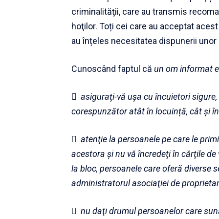
criminalităţii, care au transmis recoma
hoţilor. Toți cei care au acceptat acest 
au înțeles necesitatea dispunerii uno
Cunoscând faptul că
un om informat e

asiguraţi-vă uşa cu încuietori sigure,
corespunzător atât în locuință, cât şi î
 atenţie la persoanele pe care le primiţ
acestora şi nu vă încredeţi în cărţile de v
la bloc, persoanele care oferă diverse se
administratorul asociaţiei de proprietari
 nu daţi drumul persoanelor care sună 