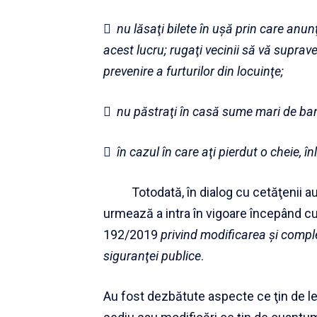
 nu lăsaţi bilete în uşă prin care anunţ
acest lucru; rugaţi vecinii să vă supr
prevenire a furturilor din locuinţe;
 nu păstraţi în casă sume mari de bani 
 în cazul în care aţi pierdut o cheie, î
Totodată, în dialog cu cetăţenii au
urmează a intra în vigoare începând c
192/2019
privind modificarea şi compl
siguranţei publice
.
Au fost dezbătute aspecte ce ţin de l