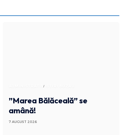
ADMINISTRATIV
STIRI BUZAU
”Marea Bălăceală” se
amână!
7 AUGUST 2026