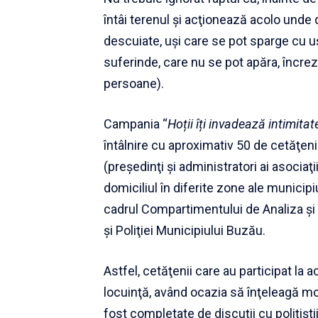
întâi terenul şi acţionează acolo unde
descuiate, uşi care se pot sparge cu uş
suferinde, care nu se pot apăra, încre
persoane).
Campania “
Hoții îți invadează intimitat
întâlnire cu aproximativ 50 de cetăţeni 
(preşedinţi şi administratori ai asociaţi
domiciliul în diferite zone ale municipiu
cadrul Compartimentului de Analiza şi P
şi Poliţiei Municipiului Buzău.
Astfel, cetăţenii care au participat la a
locuinţă, având ocazia să înţeleagă mod
fost completate de discuţii cu poliţişti