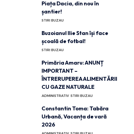
Piața Dacia, din nou în
șantier!
STIRI BUZAU
Buzoianul Ilie Stan își face
școală de fotbal!
STIRI BUZAU
Primăria Amaru: ANUNȚ
IMPORTANT –
ÎNTRERUPEREA ALIMENTĂRII
CU GAZE NATURALE
ADMINISTRATIV
STIRI BUZAU
Constantin Toma: Tabăra
Urbană, Vacanța de vară
2026
ADMINISTRATIV
STIRI BUZAU