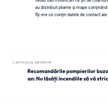
sediu sau modificări ce ţin de cuantumu
au distribuit pliante şi mape conţinând 
fly-ere ce conţin datele de contact ale 
ARTICOLUL ANTERIOR
Recomandările pompierilor buzoi
an: Nu lăsăți incendiile să vă stri