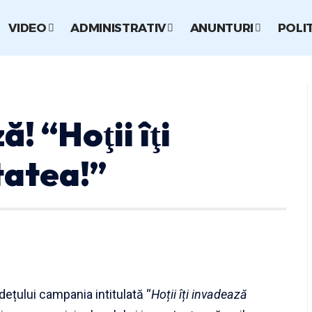
VIDEO
ADMINISTRATIV
ANUNTURI
POLI
! “Hoţii îţi
tatea!”
județului campania intitulată “
Hoții îți invadează