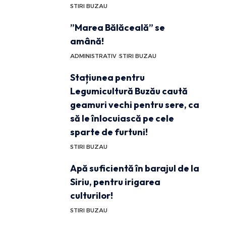
STIRI BUZAU
”Marea Bălăceală” se
amână!
ADMINISTRATIV
STIRI BUZAU
Stațiunea pentru
Legumicultură Buzău caută
geamuri vechi pentru sere, ca
să le înlocuiască pe cele
sparte de furtuni!
STIRI BUZAU
Apă suficientă în barajul de la
Siriu, pentru irigarea
culturilor!
STIRI BUZAU