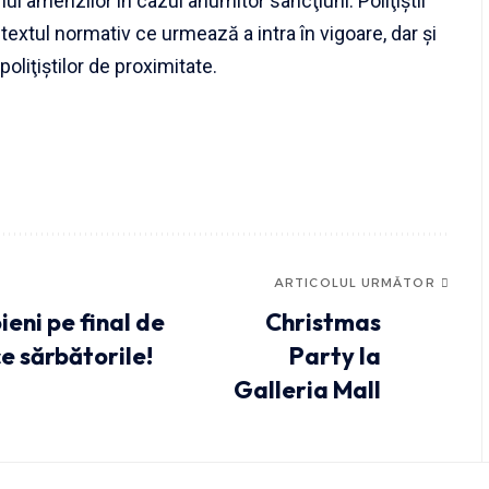
l amenzilor în cazul anumitor sancţiuni. Poliţiştii
textul normativ ce urmează a intra în vigoare, dar şi
poliţiştilor de proximitate.
ARTICOLUL URMĂTOR
eni pe final de
Christmas
ce sărbătorile!
Party la
Galleria Mall