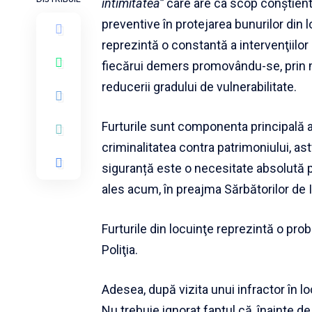
intimitatea”
care are ca scop conştienti
preventive în protejarea bunurilor din 
reprezintă o constantă a intervenţiilor 
fiecărui demers promovându-se, prin mo
reducerii gradului de vulnerabilitate.
Furturile sunt componenta principală a
criminalitatea contra patrimoniului, a
siguranță este o necesitate absolută p
ales acum, în preajma Sărbătorilor de 
Furturile din locuinţe reprezintă o pro
Poliţia.
Adesea, după vizita unui infractor în l
Nu trebuie ignorat faptul că, înainte de