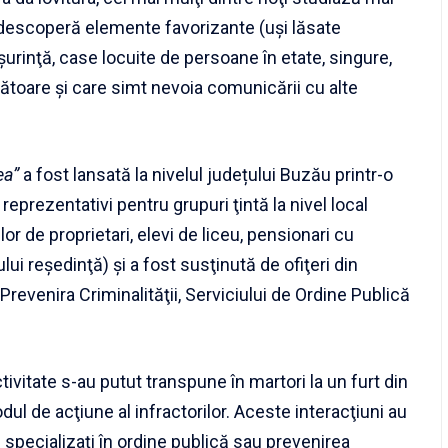
 descoperă elemente favorizante (uşi lăsate
urinţă, case locuite de persoane în etate, singure,
zătoare şi care simt nevoia comunicării cu alte
ea”
a fost lansată la nivelul județului Buzău printr-o
reprezentativi pentru grupuri ţintă la nivel local
ilor de proprietari, elevi de liceu, pensionari cu
lui reşedinţă) şi a fost susţinută de ofiţeri din
revenira Criminalităţii, Serviciului de Ordine Publică
ctivitate s-au putut transpune în martori la un furt din
ul de acţiune al infractorilor. Aceste interacţiuni au
i specializaţi în ordine publică sau prevenirea