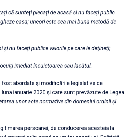
aţi că sunteţi plecaţi de acasă şi nu faceţi public
avegheze casa; uneori este cea mai bună metodă de
şi nu faceţi publice valorile pe care le deţineţi;
nlocuiţi imediat încuietoarea sau lacătul.
 fost abordate şi modificările legislative ce
u luna ianuarie 2020 şi care sunt prevăzute de Legea
etarea unor acte normative din domeniul ordinii şi
egitimarea persoanei, de conducerea acesteia la