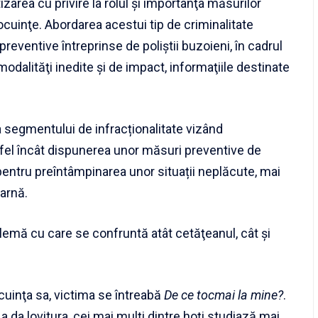
zarea cu privire la rolul şi importanţa măsurilor
locuinţe. Abordarea acestui tip de criminalitate
preventive întreprinse de poliştii buzoieni, în cadrul
dalităţi inedite şi de impact, informaţiile destinate
 segmentului de infracționalitate vizând
stfel încât dispunerea unor măsuri preventive de
entru preîntâmpinarea unor situații neplăcute, mai
Iarnă.
blemă cu care se confruntă atât cetăţeanul, cât şi
ocuinţa sa, victima se întreabă
De ce tocmai la mine?
.
 a da lovitura, cei mai mulţi dintre hoţi studiază mai