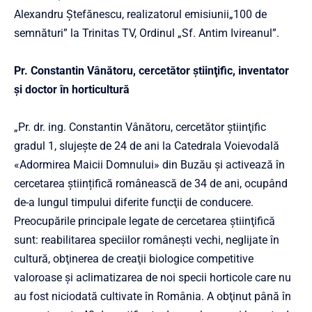
Alexandru Ștefănescu, realizatorul
emisiunii
„100 de
semnături” la Trinitas TV, Ordinul „Sf. Antim Ivireanul”.
Pr. Constantin Vânătoru, cercetător ştiinţific, inventator
şi doctor în horticultură
„Pr. dr. ing. Constantin Vânătoru, cercetător ştiinţific
gradul 1, slujeşte de 24 de ani la Catedrala Voievodală
«Adormirea Maicii Domnului» din Buzău şi activează în
cercetarea ştiințifică românească de 34 de ani, ocupând
de-a lungul timpului diferite funcţii de conducere.
Preocupările principale legate de cercetarea ştiinţifică
sunt: reabilitarea speciilor româneşti vechi, neglijate în
cultură, obţinerea de creaţii biologice competitive
valoroase şi aclimatizarea de noi specii horticole care nu
au fost niciodată cultivate în România. A obţinut până în