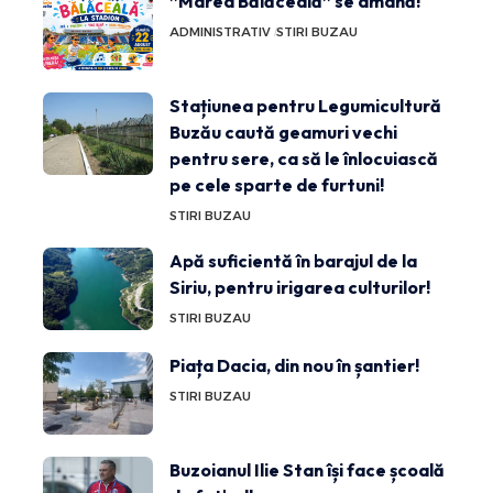
”Marea Bălăceală” se amână!
ADMINISTRATIV
STIRI BUZAU
Stațiunea pentru Legumicultură
Buzău caută geamuri vechi
pentru sere, ca să le înlocuiască
pe cele sparte de furtuni!
STIRI BUZAU
Apă suficientă în barajul de la
Siriu, pentru irigarea culturilor!
STIRI BUZAU
Piața Dacia, din nou în șantier!
STIRI BUZAU
Buzoianul Ilie Stan își face școală