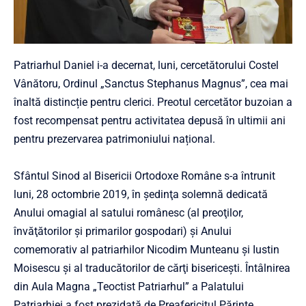
Patriarhul Daniel i-a decernat, luni, cercetătorului Costel
Vânătoru, Ordinul „Sanctus Stephanus Magnus”, cea mai
înaltă distincție pentru clerici. Preotul cercetător buzoian a
fost recompensat pentru activitatea depusă în ultimii ani
pentru prezervarea patrimoniului național.
Sfântul Sinod al Bisericii Ortodoxe Române s-a întrunit
luni, 28 octombrie 2019, în şedinţa solemnă dedicată
Anului omagial al satului românesc (al preoţilor,
învăţătorilor şi primarilor gospodari) şi Anului
comemorativ al patriarhilor Nicodim Munteanu şi Iustin
Moisescu şi al traducătorilor de cărţi bisericeşti. Întâlnirea
din Aula Magna „Teoctist Patriarhul” a Palatului
Patriarhiei a fost prezidată de Preafericitul Părinte