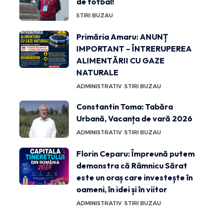
de fotbal!
STIRI BUZAU
Primăria Amaru: ANUNȚ
IMPORTANT – ÎNTRERUPEREA
ALIMENTĂRII CU GAZE
NATURALE
ADMINISTRATIV
STIRI BUZAU
Constantin Toma: Tabăra
Urbană, Vacanța de vară 2026
ADMINISTRATIV
STIRI BUZAU
Florin Ceparu: Împreună putem
demonstra că Râmnicu Sărat
este un oraș care investește în
oameni, în idei și în viitor
ADMINISTRATIV
STIRI BUZAU