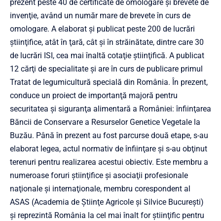
prezent peste 40 de certificate de omologare şi brevete de
invenţie, având un număr mare de brevete în curs de
omologare. A elaborat şi publicat peste 200 de lucrări
ştiinţifice, atât în ţară, cât şi în străinătate, dintre care 30
de lucrări ISI, cea mai înaltă cotaţie ştiinţifică. A publicat
12 cărţi de specialitate şi are în curs de publicare primul
Tratat de legumicultură specială din România. În prezent,
conduce un proiect de importanţă majoră pentru
securitatea şi siguranţa alimentară a României: înfiinţarea
Băncii de Conservare a Resurselor Genetice Vegetale la
Buzău. Până în prezent au fost parcurse două etape, s-au
elaborat legea, actul normativ de înfiinţare şi s-au obţinut
terenuri pentru realizarea acestui obiectiv. Este membru a
numeroase foruri ştiinţifice şi asociaţii profesionale
naţionale şi internaţionale, membru corespondent al
ASAS (Academia de Ştiinţe Agricole şi Silvice Bucureşti)
şi reprezintă România la cel mai înalt for ştiinţific pentru