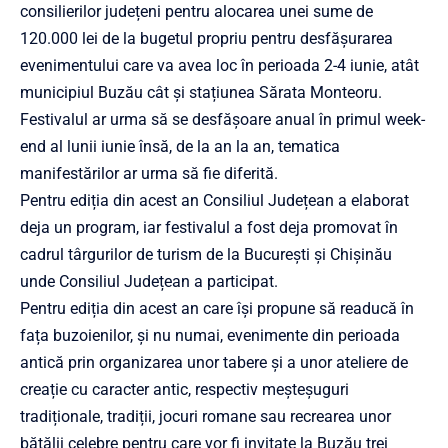
consilierilor județeni pentru alocarea unei sume de
120.000 lei de la bugetul propriu pentru desfășurarea
evenimentului care va avea loc în perioada 2-4 iunie, atât
municipiul Buzău cât și stațiunea Sărata Monteoru.
Festivalul ar urma să se desfășoare anual în primul week-
end al lunii iunie însă, de la an la an, tematica
manifestărilor ar urma să fie diferită.
Pentru ediția din acest an Consiliul Județean a elaborat
deja un program, iar festivalul a fost deja promovat în
cadrul târgurilor de turism de la București și Chișinău
unde Consiliul Județean a participat.
Pentru ediția din acest an care își propune să readucă în
fața buzoienilor, și nu numai, evenimente din perioada
antică prin organizarea unor tabere și a unor ateliere de
creație cu caracter antic, respectiv meșteșuguri
tradiționale, tradiții, jocuri romane sau recrearea unor
bătălii celebre pentru care vor fi invitate la Buzău trei