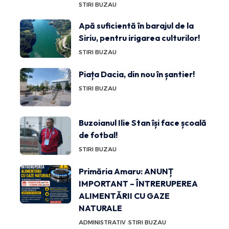
STIRI BUZAU
Apă suficientă în barajul de la
Siriu, pentru irigarea culturilor!
STIRI BUZAU
Piața Dacia, din nou în șantier!
STIRI BUZAU
Buzoianul Ilie Stan își face școală
de fotbal!
STIRI BUZAU
Primăria Amaru: ANUNȚ
IMPORTANT – ÎNTRERUPEREA
ALIMENTĂRII CU GAZE
NATURALE
ADMINISTRATIV
STIRI BUZAU