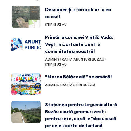
Descoperiți istoria chiar la ea
acasă!
STIRI BUZAU
Primăria comunei Vintilă Vodă:
Vești importante pentru
comunitatea noastră!
ADMINISTRATIV
ANUNTURI BUZAU
STIRI BUZAU
”Marea Bălăceală” se amână!
ADMINISTRATIV
STIRI BUZAU
Stațiunea pentru Legumicultură
Buzău caută geamuri vechi
pentru sere, ca să le înlocuiască
pe cele sparte de furtuni!