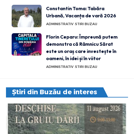
Constantin Toma: Tabăra
Urbană, Vacanța de vară 2026
ADMINISTRATIV
STIRI BUZAU
Florin Ceparu: Împreună putem
demonstra că Râmnicu Sărat
este un oraș care investește în
oameni, în idei și în viitor
ADMINISTRATIV
STIRI BUZAU
Știri din Buzău de interes