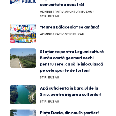
comunitatea noastră!
ADMINISTRATIV
ANUNTURI BUZAU
STIRI BUZAU
”Marea Bălăceală” se amână!
ADMINISTRATIV
STIRI BUZAU
Stațiunea pentru Legumicultură
Buzău caută geamuri vechi
pentru sere, ca să le înlocuiască
pe cele sparte de furtuni!
STIRI BUZAU
Apă suficientă în barajul de la
Siriu, pentru irigarea culturilor!
STIRI BUZAU
Piața Dacia, din nou în șantier!