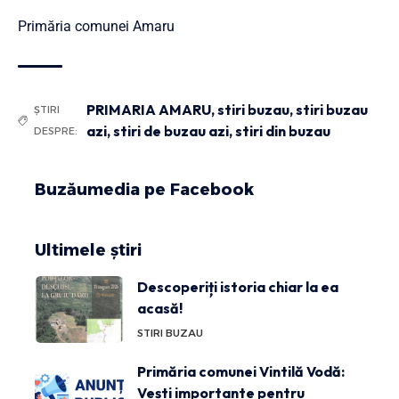
Primăria comunei Amaru
PRIMARIA AMARU
,
stiri buzau
,
stiri buzau
ȘTIRI
azi
,
stiri de buzau azi
,
stiri din buzau
DESPRE:
Buzăumedia pe Facebook
Ultimele știri
Descoperiți istoria chiar la ea
acasă!
STIRI BUZAU
Primăria comunei Vintilă Vodă:
Vești importante pentru