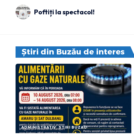
Poftiți la spectacol!
Știri din Buzău de interes
ADMINISTRATIV
STIRI BUZAU