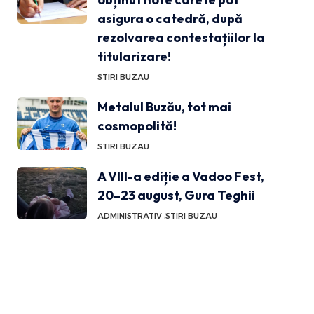
asigura o catedră, după
rezolvarea contestațiilor la
titularizare!
STIRI BUZAU
Metalul Buzău, tot mai
cosmopolită!
STIRI BUZAU
A VIII-a ediție a Vadoo Fest,
20–23 august, Gura Teghii
ADMINISTRATIV
STIRI BUZAU