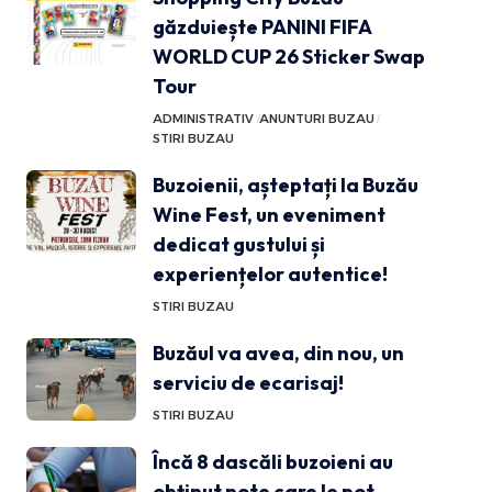
găzduiește PANINI FIFA
WORLD CUP 26 Sticker Swap
Tour
ADMINISTRATIV
ANUNTURI BUZAU
STIRI BUZAU
Buzoienii, așteptați la Buzău
Wine Fest, un eveniment
dedicat gustului și
experiențelor autentice!
STIRI BUZAU
Buzăul va avea, din nou, un
serviciu de ecarisaj!
STIRI BUZAU
Încă 8 dascăli buzoieni au
obținut note care le pot