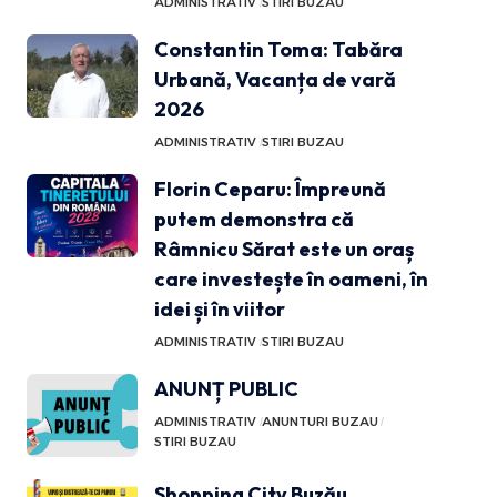
ADMINISTRATIV
STIRI BUZAU
Constantin Toma: Tabăra
Urbană, Vacanța de vară
2026
ADMINISTRATIV
STIRI BUZAU
Florin Ceparu: Împreună
putem demonstra că
Râmnicu Sărat este un oraș
care investește în oameni, în
idei și în viitor
ADMINISTRATIV
STIRI BUZAU
ANUNȚ PUBLIC
ADMINISTRATIV
ANUNTURI BUZAU
STIRI BUZAU
Shopping City Buzău