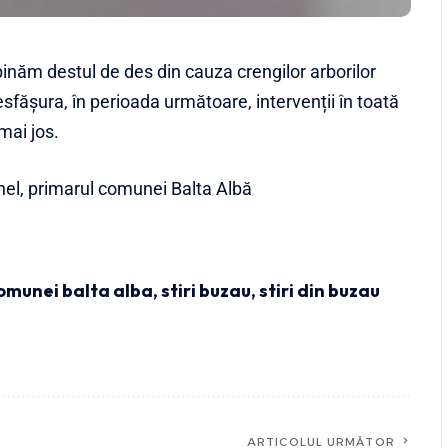
inăm destul de des din cauza crengilor arborilor
sfășura, în perioada următoare, intervenții în toată
mai jos.
nel, primarul comunei Balta Albă
omunei balta alba
,
stiri buzau
,
stiri din buzau
ARTICOLUL URMĂTOR