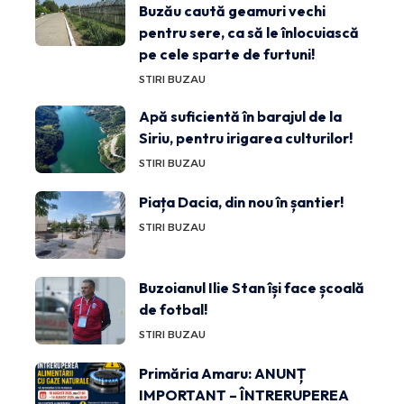
Buzău caută geamuri vechi
pentru sere, ca să le înlocuiască
pe cele sparte de furtuni!
STIRI BUZAU
Apă suficientă în barajul de la
Siriu, pentru irigarea culturilor!
STIRI BUZAU
Piața Dacia, din nou în șantier!
STIRI BUZAU
Buzoianul Ilie Stan își face școală
de fotbal!
STIRI BUZAU
Primăria Amaru: ANUNȚ
IMPORTANT – ÎNTRERUPEREA