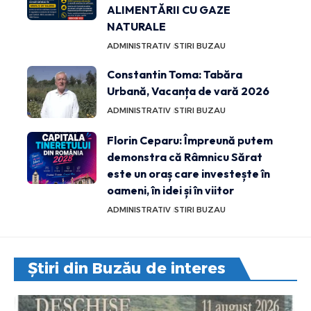
ALIMENTĂRII CU GAZE
NATURALE
ADMINISTRATIV
STIRI BUZAU
Constantin Toma: Tabăra
Urbană, Vacanța de vară 2026
ADMINISTRATIV
STIRI BUZAU
Florin Ceparu: Împreună putem
demonstra că Râmnicu Sărat
este un oraș care investește în
oameni, în idei și în viitor
ADMINISTRATIV
STIRI BUZAU
Știri din Buzău de interes