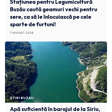
Stațiunea pentru Legumicultură
Buzău caută geamuri vechi pentru
sere, ca să le înlocuiască pe cele
sparte de furtuni!
7 AUGUST 2026
STIRI BUZAU
Apă suficientă în barajul de la Siriu,