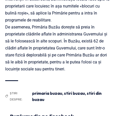
proprietarii care locuiesc în așa numitele «blocuri cu
bulină roșie», să aplice la Primărie pentru a intra în
programele de reabilitare.
De asemenea, Primăria Buzău dorește să preia în
proprietate clădirile aflate în administrarea Guvernului și
să le folosească în alte scopuri. În Buzău, există 62 de
clădiri aflate în proprietatea Guvernului, care sunt într-o
stare fizică deplorabilă și pe care Primăria Buzău ar dori
să le aibă în proprietate, pentru a le putea folosi ca și
locuințe sociale sau pentru tineri.
primaria buzau
,
stiri buzau
,
stiri din
ȘTIRI
buzau
DESPRE: