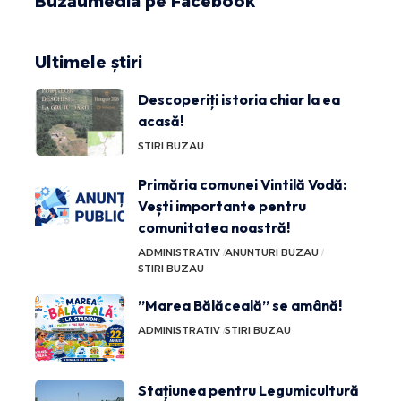
Buzăumedia pe Facebook
Ultimele știri
Descoperiți istoria chiar la ea
acasă!
STIRI BUZAU
Primăria comunei Vintilă Vodă:
Vești importante pentru
comunitatea noastră!
ADMINISTRATIV
ANUNTURI BUZAU
STIRI BUZAU
”Marea Bălăceală” se amână!
ADMINISTRATIV
STIRI BUZAU
Stațiunea pentru Legumicultură