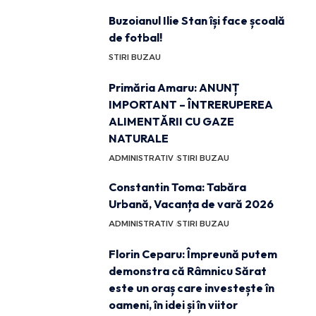
Buzoianul Ilie Stan își face școală
de fotbal!
STIRI BUZAU
Primăria Amaru: ANUNȚ
IMPORTANT – ÎNTRERUPEREA
ALIMENTĂRII CU GAZE
NATURALE
ADMINISTRATIV
STIRI BUZAU
Constantin Toma: Tabăra
Urbană, Vacanța de vară 2026
ADMINISTRATIV
STIRI BUZAU
Florin Ceparu: Împreună putem
demonstra că Râmnicu Sărat
este un oraș care investește în
oameni, în idei și în viitor