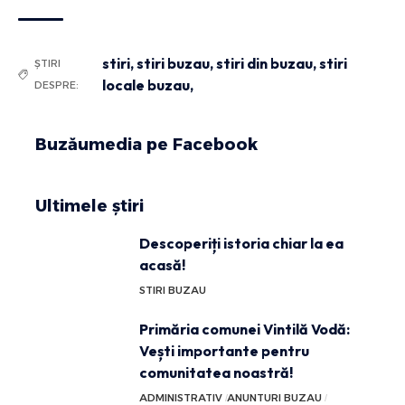
stiri
,
stiri buzau
,
stiri din buzau
,
stiri
ȘTIRI
locale buzau,
DESPRE:
Buzăumedia pe Facebook
Ultimele știri
Descoperiți istoria chiar la ea
acasă!
STIRI BUZAU
Primăria comunei Vintilă Vodă:
Vești importante pentru
comunitatea noastră!
ADMINISTRATIV
ANUNTURI BUZAU