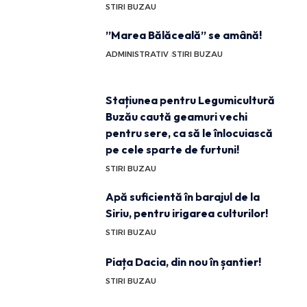
STIRI BUZAU
”Marea Bălăceală” se amână!
ADMINISTRATIV
STIRI BUZAU
Stațiunea pentru Legumicultură
Buzău caută geamuri vechi
pentru sere, ca să le înlocuiască
pe cele sparte de furtuni!
STIRI BUZAU
Apă suficientă în barajul de la
Siriu, pentru irigarea culturilor!
STIRI BUZAU
Piața Dacia, din nou în șantier!
STIRI BUZAU