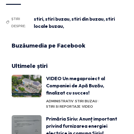
stiri
,
stiri buzau
,
stiri din buzau
,
stiri
ȘTIRI
locale buzau,
DESPRE:
Buzăumedia pe Facebook
Ultimele știri
VIDEO Un megaproiect al
Companiei de Apă Buzău,
finalizat cu succes!
ADMINISTRATIV
STIRI BUZAU
STIRI SI REPORTAJE
VIDEO
Primăria Siriu: Anunț important
privind furnizarea energiei
electrice in comuna Siriu!