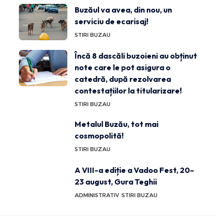
Buzăul va avea, din nou, un
serviciu de ecarisaj!
STIRI BUZAU
Încă 8 dascăli buzoieni au obținut
note care le pot asigura o
catedră, după rezolvarea
contestațiilor la titularizare!
STIRI BUZAU
Metalul Buzău, tot mai
cosmopolită!
STIRI BUZAU
A VIII-a ediție a Vadoo Fest, 20–
23 august, Gura Teghii
ADMINISTRATIV
STIRI BUZAU