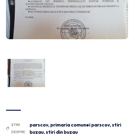
parscov
,
primaria comunei parscov
,
stiri
ȘTIRI
buzau
,
stiri din buzau
DESPRE: