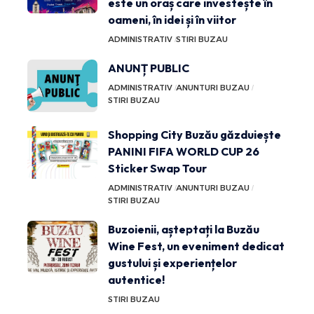
este un oraș care investește în
oameni, în idei și în viitor
ADMINISTRATIV
STIRI BUZAU
ANUNȚ PUBLIC
ADMINISTRATIV
ANUNTURI BUZAU
STIRI BUZAU
Shopping City Buzău găzduiește
PANINI FIFA WORLD CUP 26
Sticker Swap Tour
ADMINISTRATIV
ANUNTURI BUZAU
STIRI BUZAU
Buzoienii, așteptați la Buzău
Wine Fest, un eveniment dedicat
gustului și experiențelor
autentice!
STIRI BUZAU