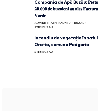
Compania de Apă Buzău: 𝐏𝐞𝐬𝐭𝐞
𝟐𝟎.𝟎𝟎𝟎 𝐝𝐞 𝐛𝐮𝐳𝐨𝐢𝐞𝐧𝐢 𝐚𝐮 𝐚𝐥𝐞𝐬 𝐅𝐚𝐜𝐭𝐮𝐫𝐚
𝐕𝐞𝐫𝐝𝐞
ADMINISTRATIV
ANUNTURI BUZAU
STIRI BUZAU
Incendiu de vegetație în satul
Oratia, comuna Podgoria
STIRI BUZAU