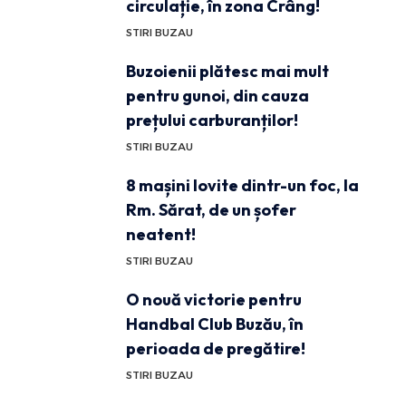
circulație, în zona Crâng!
STIRI BUZAU
Buzoienii plătesc mai mult
pentru gunoi, din cauza
prețului carburanților!
STIRI BUZAU
8 mașini lovite dintr-un foc, la
Rm. Sărat, de un șofer
neatent!
STIRI BUZAU
O nouă victorie pentru
Handbal Club Buzău, în
perioada de pregătire!
STIRI BUZAU