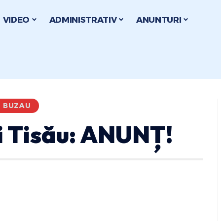
VIDEO
ADMINISTRATIV
ANUNTURI
I BUZAU
i Tisău: ANUNȚ!