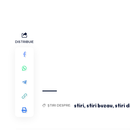
DISTRIBUIE
stiri
,
stiri buzau
,
stiri 
ȘTIRI DESPRE: