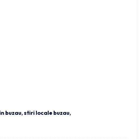
din buzau
,
stiri locale buzau,