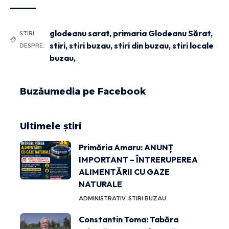
glodeanu sarat
,
primaria Glodeanu Sărat
,
ȘTIRI
stiri
,
stiri buzau
,
stiri din buzau
,
stiri locale
DESPRE:
buzau,
Buzăumedia pe Facebook
Ultimele știri
Primăria Amaru: ANUNȚ
IMPORTANT – ÎNTRERUPEREA
ALIMENTĂRII CU GAZE
NATURALE
ADMINISTRATIV
STIRI BUZAU
Constantin Toma: Tabăra