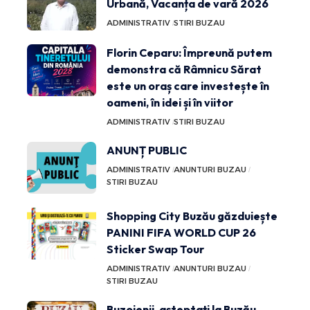
Urbană, Vacanța de vară 2026
ADMINISTRATIV
STIRI BUZAU
Florin Ceparu: Împreună putem
demonstra că Râmnicu Sărat
este un oraș care investește în
oameni, în idei și în viitor
ADMINISTRATIV
STIRI BUZAU
ANUNȚ PUBLIC
ADMINISTRATIV
ANUNTURI BUZAU
STIRI BUZAU
Shopping City Buzău găzduiește
PANINI FIFA WORLD CUP 26
Sticker Swap Tour
ADMINISTRATIV
ANUNTURI BUZAU
STIRI BUZAU
Buzoienii, așteptați la Buzău