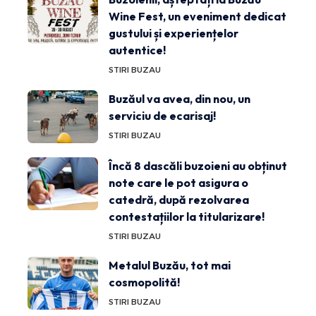
Wine Fest, un eveniment dedicat
gustului și experiențelor
autentice!
STIRI BUZAU
Buzăul va avea, din nou, un
serviciu de ecarisaj!
STIRI BUZAU
Încă 8 dascăli buzoieni au obținut
note care le pot asigura o
catedră, după rezolvarea
contestațiilor la titularizare!
STIRI BUZAU
Metalul Buzău, tot mai
cosmopolită!
STIRI BUZAU