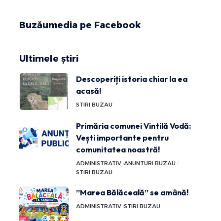
Buzăumedia pe Facebook
Ultimele știri
Descoperiți istoria chiar la ea
acasă!
STIRI BUZAU
Primăria comunei Vintilă Vodă:
Vești importante pentru
comunitatea noastră!
ADMINISTRATIV
ANUNTURI BUZAU
STIRI BUZAU
”Marea Bălăceală” se amână!
ADMINISTRATIV
STIRI BUZAU