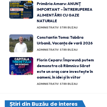
Primăria Amaru: ANUNȚ
IMPORTANT – ÎNTRERUPEREA
ALIMENTĂRII CU GAZE
NATURALE
ADMINISTRATIV
STIRI BUZAU
Constantin Toma: Tabăra
Urbană, Vacanța de vară 2026
ADMINISTRATIV
STIRI BUZAU
Florin Ceparu: Împreună putem
demonstra că Râmnicu Sărat
este un oraș care investește în
oameni, în idei și în viitor
ADMINISTRATIV
STIRI BUZAU
Știri din Buzău de interes