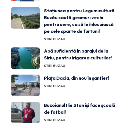
Stațiunea pentru Legumicultură
Buzău caută geamuri vechi
pentru sere, ca să le înlocuiască
pe cele sparte de furtuni!
STIRI BUZAU
Apă suficientă în barajul de la
Siriu, pentru irigarea culturilor!
STIRI BUZAU
Piața Dacia, din nou în șantier!
STIRI BUZAU
Buzoianul Ilie Stan își face școală
de fotbal!
STIRI BUZAU