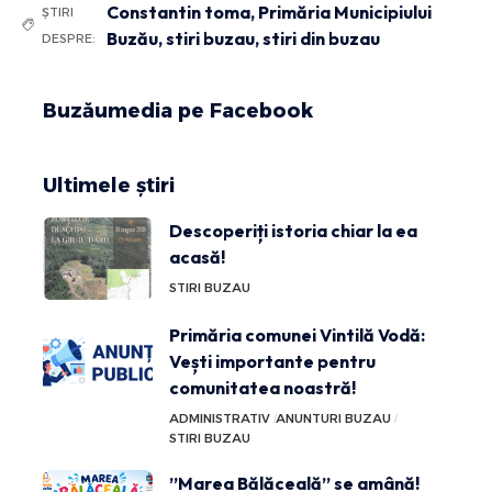
Constantin toma
,
Primăria Municipiului
ȘTIRI
Buzău
,
stiri buzau
,
stiri din buzau
DESPRE:
Buzăumedia pe Facebook
Ultimele știri
Descoperiți istoria chiar la ea
acasă!
STIRI BUZAU
Primăria comunei Vintilă Vodă:
Vești importante pentru
comunitatea noastră!
ADMINISTRATIV
ANUNTURI BUZAU
STIRI BUZAU
”Marea Bălăceală” se amână!