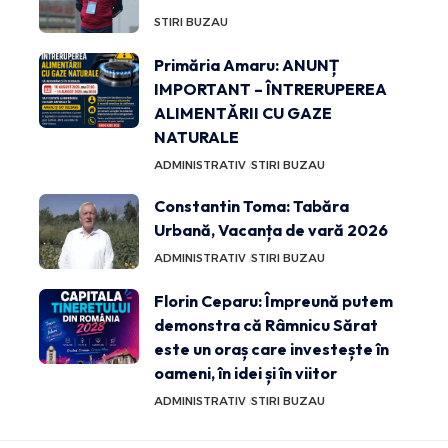
STIRI BUZAU
Primăria Amaru: ANUNȚ
IMPORTANT – ÎNTRERUPEREA
ALIMENTĂRII CU GAZE
NATURALE
ADMINISTRATIV
STIRI BUZAU
Constantin Toma: Tabăra
Urbană, Vacanța de vară 2026
ADMINISTRATIV
STIRI BUZAU
Florin Ceparu: Împreună putem
demonstra că Râmnicu Sărat
este un oraș care investește în
oameni, în idei și în viitor
ADMINISTRATIV
STIRI BUZAU