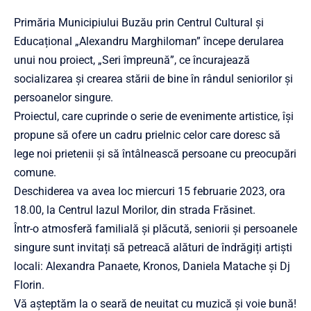
Primăria Municipiului Buzău prin Centrul Cultural și
Educațional „Alexandru Marghiloman” începe derularea
unui nou proiect, „Seri împreună”, ce încurajează
socializarea și crearea stării de bine în rândul seniorilor și
persoanelor singure.
Proiectul, care cuprinde o serie de evenimente artistice, își
propune să ofere un cadru prielnic celor care doresc să
lege noi prietenii și să întâlnească persoane cu preocupări
comune.
Deschiderea va avea loc miercuri 15 februarie 2023, ora
18.00, la Centrul Iazul Morilor, din strada Frăsinet.
Într-o atmosferă familială și plăcută, seniorii și persoanele
singure sunt invitați să petreacă alături de îndrăgiți artiști
locali: Alexandra Panaete, Kronos, Daniela Matache și Dj
Florin.
Vă așteptăm la o seară de neuitat cu muzică și voie bună!