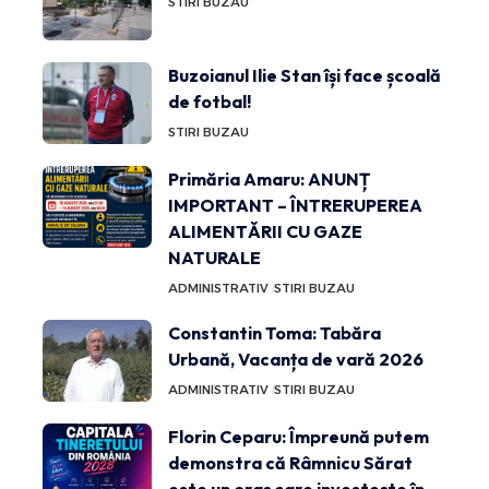
STIRI BUZAU
Buzoianul Ilie Stan își face școală
de fotbal!
STIRI BUZAU
Primăria Amaru: ANUNȚ
IMPORTANT – ÎNTRERUPEREA
ALIMENTĂRII CU GAZE
NATURALE
ADMINISTRATIV
STIRI BUZAU
Constantin Toma: Tabăra
Urbană, Vacanța de vară 2026
ADMINISTRATIV
STIRI BUZAU
Florin Ceparu: Împreună putem
demonstra că Râmnicu Sărat
este un oraș care investește în