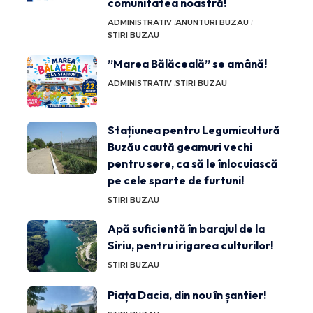
comunitatea noastră!
ADMINISTRATIV
ANUNTURI BUZAU
STIRI BUZAU
”Marea Bălăceală” se amână!
ADMINISTRATIV
STIRI BUZAU
Stațiunea pentru Legumicultură
Buzău caută geamuri vechi
pentru sere, ca să le înlocuiască
pe cele sparte de furtuni!
STIRI BUZAU
Apă suficientă în barajul de la
Siriu, pentru irigarea culturilor!
STIRI BUZAU
Piața Dacia, din nou în șantier!