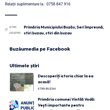
Relații suplimentare la : 0758 847 916
Primăria Municipiului Buzău
,
Seri împreună
,
ȘTIRI
stiri buzau
,
stiri din buzau
DESPRE:
Buzăumedia pe Facebook
Ultimele știri
Descoperiți istoria chiar la ea
acasă!
STIRI BUZAU
Primăria comunei Vintilă Vodă:
Vești importante pentru