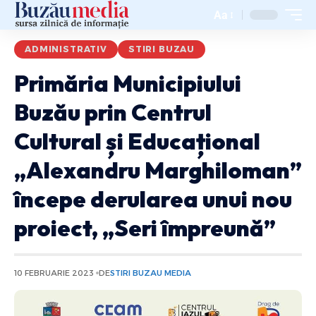
Aa
ADMINISTRATIV
STIRI BUZAU
Primăria Municipiului
Buzău prin Centrul
Cultural și Educațional
„Alexandru Marghiloman”
începe derularea unui nou
proiect, „Seri împreună”
10 FEBRUARIE 2023
DE
STIRI BUZAU MEDIA