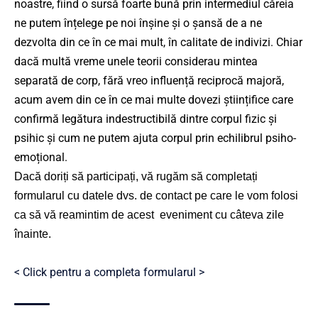
noastre, fiind o sursă foarte bună prin intermediul căreia
ne putem înțelege pe noi înșine și o șansă de a ne
dezvolta din ce în ce mai mult, în calitate de indivizi. Chiar
dacă multă vreme unele teorii considerau mintea
separată de corp, fără vreo influență reciprocă majoră,
acum avem din ce în ce mai multe dovezi științifice care
confirmă legătura indestructibilă dintre corpul fizic și
psihic și cum ne putem ajuta corpul prin echilibrul psiho-
emoțional.
Dacă doriți să participați, vă rugăm să completați
formularul cu datele dvs. de contact pe care le vom folosi
ca să vă reamintim de acest eveniment cu câteva zile
înainte.
< Click pentru a completa formularul >