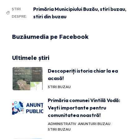
Primăria Municipiului Buzău
,
stiri buzau
,
ȘTIRI
stiri din buzau
DESPRE:
Buzăumedia pe Facebook
Ultimele știri
Descoperiți istoria chiar la ea
acasă!
STIRI BUZAU
Primăria comunei Vintilă Vodă:
Vești importante pentru
comunitatea noastră!
ADMINISTRATIV
ANUNTURI BUZAU
STIRI BUZAU