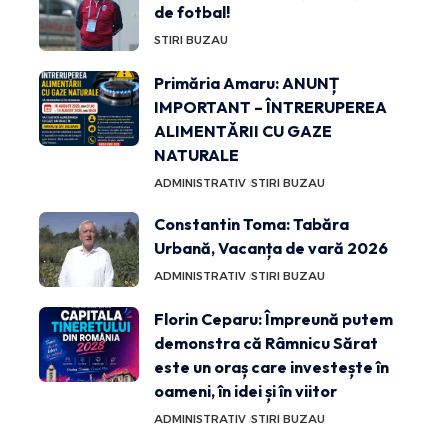
de fotbal!
STIRI BUZAU
Primăria Amaru: ANUNȚ
IMPORTANT – ÎNTRERUPEREA
ALIMENTĂRII CU GAZE
NATURALE
ADMINISTRATIV
STIRI BUZAU
Constantin Toma: Tabăra
Urbană, Vacanța de vară 2026
ADMINISTRATIV
STIRI BUZAU
Florin Ceparu: Împreună putem
demonstra că Râmnicu Sărat
este un oraș care investește în
oameni, în idei și în viitor
ADMINISTRATIV
STIRI BUZAU