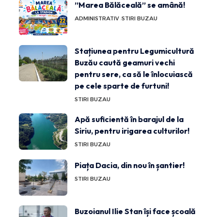
”Marea Bălăceală” se amână!
ADMINISTRATIV
STIRI BUZAU
Stațiunea pentru Legumicultură
Buzău caută geamuri vechi
pentru sere, ca să le înlocuiască
pe cele sparte de furtuni!
STIRI BUZAU
Apă suficientă în barajul de la
Siriu, pentru irigarea culturilor!
STIRI BUZAU
Piața Dacia, din nou în șantier!
STIRI BUZAU
Buzoianul Ilie Stan își face școală