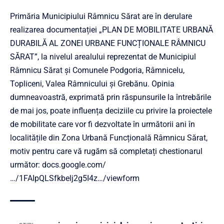
Primăria Municipiului Râmnicu Sărat are în derulare
realizarea documentației „PLAN DE MOBILITATE URBANĂ
DURABILĂ AL ZONEI URBANE FUNCȚIONALE RÂMNICU
SĂRAT”, la nivelul arealului reprezentat de Municipiul
Râmnicu Sărat și Comunele Podgoria, Râmnicelu,
Topliceni, Valea Râmnicului și Grebănu. Opinia
dumneavoastră, exprimată prin răspunsurile la întrebările
de mai jos, poate influența deciziile cu privire la proiectele
de mobilitate care vor fi dezvoltate în următorii ani în
localitățile din Zona Urbană Funcțională Râmnicu Sărat,
motiv pentru care vă rugăm să completați chestionarul
următor:
docs.google.com/
…/1FAIpQLSfkbelj2g5I4z…/viewform