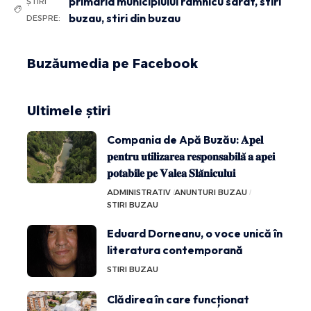
primaria municipiului ramnicu sarat
,
stiri
ȘTIRI
buzau
,
stiri din buzau
DESPRE:
Buzăumedia pe Facebook
Ultimele știri
Compania de Apă Buzău: 𝐀𝐩𝐞𝐥
𝐩𝐞𝐧𝐭𝐫𝐮 𝐮𝐭𝐢𝐥𝐢𝐳𝐚𝐫𝐞𝐚 𝐫𝐞𝐬𝐩𝐨𝐧𝐬𝐚𝐛𝐢𝐥𝐚̆ 𝐚 𝐚𝐩𝐞𝐢
𝐩𝐨𝐭𝐚𝐛𝐢𝐥𝐞 𝐩𝐞 𝐕𝐚𝐥𝐞𝐚 𝐒𝐥𝐚̆𝐧𝐢𝐜𝐮𝐥𝐮𝐢
ADMINISTRATIV
ANUNTURI BUZAU
STIRI BUZAU
Eduard Dorneanu, o voce unică în
literatura contemporană
STIRI BUZAU
Clădirea în care funcționat