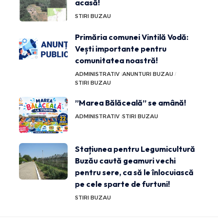
acasă!
STIRI BUZAU
Primăria comunei Vintilă Vodă:
Vești importante pentru
comunitatea noastră!
ADMINISTRATIV
ANUNTURI BUZAU
STIRI BUZAU
”Marea Bălăceală” se amână!
ADMINISTRATIV
STIRI BUZAU
Stațiunea pentru Legumicultură
Buzău caută geamuri vechi
pentru sere, ca să le înlocuiască
pe cele sparte de furtuni!
STIRI BUZAU