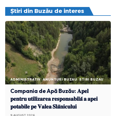
Știri din Buzău de interes
ADMINISTRATIV
ANUNTURI BUZAU
STIRI BUZAU
Compania de Apă Buzău: 𝐀𝐩𝐞𝐥
𝐩𝐞𝐧𝐭𝐫𝐮 𝐮𝐭𝐢𝐥𝐢𝐳𝐚𝐫𝐞𝐚 𝐫𝐞𝐬𝐩𝐨𝐧𝐬𝐚𝐛𝐢𝐥𝐚̆ 𝐚 𝐚𝐩𝐞𝐢
𝐩𝐨𝐭𝐚𝐛𝐢𝐥𝐞 𝐩𝐞 𝐕𝐚𝐥𝐞𝐚 𝐒𝐥𝐚̆𝐧𝐢𝐜𝐮𝐥𝐮𝐢
9 AUGUST 2026