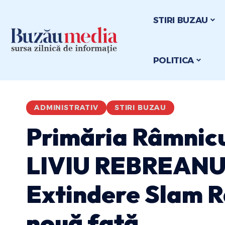
STIRI BUZAU
POLITICA
ADMINISTRATIV
STIRI BUZAU
Primăria Râmnicu
LIVIU REBREANU d
Extindere Slam R
nouă față