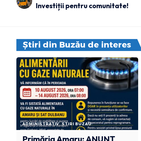
Investiții pentru comunitate!
Știri din Buzău de interes
ADMINISTRATIV
STIRI BUZAU
Primăria Amaru: ANUNȚ