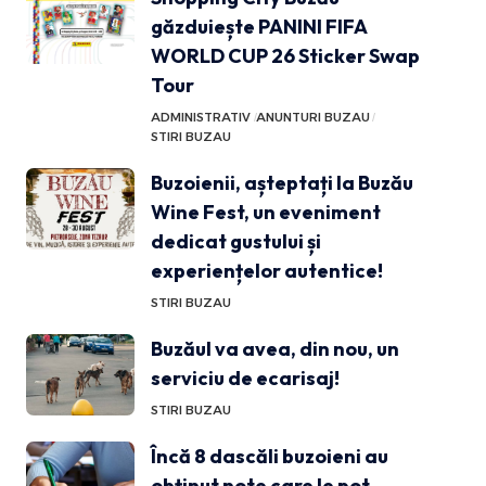
găzduiește PANINI FIFA
WORLD CUP 26 Sticker Swap
Tour
ADMINISTRATIV
ANUNTURI BUZAU
STIRI BUZAU
Buzoienii, așteptați la Buzău
Wine Fest, un eveniment
dedicat gustului și
experiențelor autentice!
STIRI BUZAU
Buzăul va avea, din nou, un
serviciu de ecarisaj!
STIRI BUZAU
Încă 8 dascăli buzoieni au
obținut note care le pot