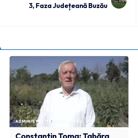
3, Faza Județeană Buzău
ADMINISTRATIV
STIRI BUZAU
Constantin Toma: Tabăra