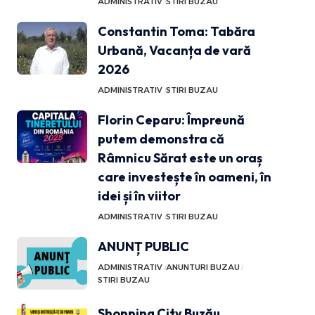
ADMINISTRATIV
STIRI BUZAU
Constantin Toma: Tabăra
Urbană, Vacanța de vară
2026
ADMINISTRATIV
STIRI BUZAU
Florin Ceparu: Împreună
putem demonstra că
Râmnicu Sărat este un oraș
care investește în oameni, în
idei și în viitor
ADMINISTRATIV
STIRI BUZAU
ANUNȚ PUBLIC
ADMINISTRATIV
ANUNTURI BUZAU
STIRI BUZAU
Shopping City Buzău