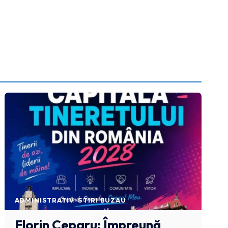
ADMINISTRATIV
STIRI BUZAU
Florin Ceparu: Împreună