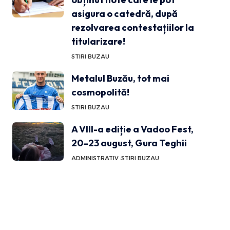
asigura o catedră, după
rezolvarea contestațiilor la
titularizare!
STIRI BUZAU
Metalul Buzău, tot mai
cosmopolită!
STIRI BUZAU
A VIII-a ediție a Vadoo Fest,
20–23 august, Gura Teghii
ADMINISTRATIV
STIRI BUZAU