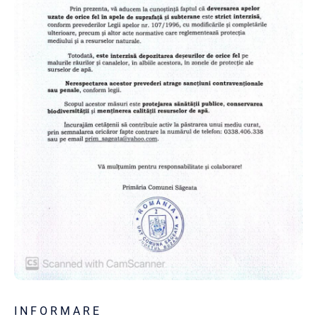
I N F O R M A R E