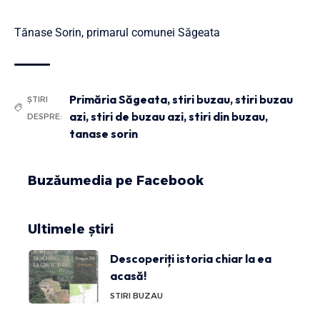
Tănase Sorin, primarul comunei Săgeata
Primăria Săgeata
,
stiri buzau
,
stiri buzau
ȘTIRI
azi
,
stiri de buzau azi
,
stiri din buzau
,
DESPRE:
tanase sorin
Buzăumedia pe Facebook
Ultimele știri
Descoperiți istoria chiar la ea
acasă!
STIRI BUZAU