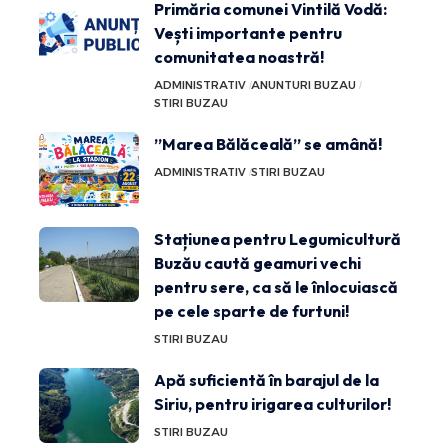
Primăria comunei Vintilă Vodă:
Vești importante pentru
comunitatea noastră!
ADMINISTRATIV
ANUNTURI BUZAU
STIRI BUZAU
”Marea Bălăceală” se amână!
ADMINISTRATIV
STIRI BUZAU
Stațiunea pentru Legumicultură
Buzău caută geamuri vechi
pentru sere, ca să le înlocuiască
pe cele sparte de furtuni!
STIRI BUZAU
Apă suficientă în barajul de la
Siriu, pentru irigarea culturilor!
STIRI BUZAU