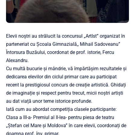
Elevii noștri au strălucit la concursul „ArtIst” organizat în
parteneriat cu Școala Gimnazială,, Mihail Sadoveanu”
Întorsura Buzăului, coordonat de prof. istorie, Fercu
Alexandru.
Cu multă bucurie și mândrie, vă împărtășim rezultatele și
dedicarea elevilor din ciclul primar care au participat
recent la prestigiosul concurs de creație artistică. Ghidați
de imaginație și respect pentru trecut, micii noștri artiști
au dat viață unor teme istorice profunde.
Iată cum au abordat competiția clasele participante:
Clasa a III-a- Premiul al II-lea- pentru piesa de teatru
„Ștefan cel Mare și Moldova” în care elevii, coordonați de
doamna prof. înv. primar,