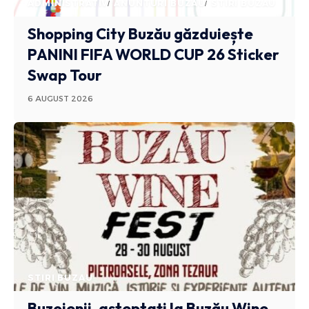
ADMINISTRATIV
ANUNTURI BUZAU
STIRI BUZAU
Shopping City Buzău găzduiește
PANINI FIFA WORLD CUP 26 Sticker
Swap Tour
6 AUGUST 2026
STIRI BUZAU
Buzoienii, așteptați la Buzău Wine