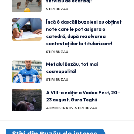
serviciu de ecarisaj!
STIRI BUZAU
Încă 8 dascăli buzoieni au obținut
note care le pot asigura o
catedră, după rezolvarea
contestațiilor la titularizare!
STIRI BUZAU
Metalul Buzău, tot mai
cosmopolită!
STIRI BUZAU
A VIII-a ediție a Vadoo Fest, 20–
23 august, Gura Teghii
ADMINISTRATIV
STIRI BUZAU
Știri din Buzău de interes