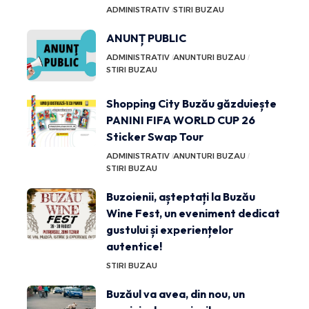
ADMINISTRATIV
STIRI BUZAU
ANUNȚ PUBLIC
ADMINISTRATIV
ANUNTURI BUZAU
STIRI BUZAU
Shopping City Buzău găzduiește
PANINI FIFA WORLD CUP 26
Sticker Swap Tour
ADMINISTRATIV
ANUNTURI BUZAU
STIRI BUZAU
Buzoienii, așteptați la Buzău
Wine Fest, un eveniment dedicat
gustului și experiențelor
autentice!
STIRI BUZAU
Buzăul va avea, din nou, un