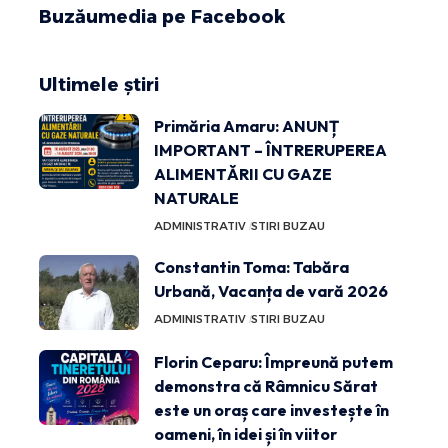
Buzăumedia pe Facebook
Ultimele știri
Primăria Amaru: ANUNȚ
IMPORTANT – ÎNTRERUPEREA
ALIMENTĂRII CU GAZE
NATURALE
ADMINISTRATIV
STIRI BUZAU
Constantin Toma: Tabăra
Urbană, Vacanța de vară 2026
ADMINISTRATIV
STIRI BUZAU
Florin Ceparu: Împreună putem
demonstra că Râmnicu Sărat
este un oraș care investește în
oameni, în idei și în viitor