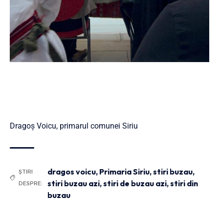
Dragoș Voicu, primarul comunei Siriu
dragos voicu
,
Primaria Siriu
,
stiri buzau
,
ȘTIRI
stiri buzau azi
,
stiri de buzau azi
,
stiri din
DESPRE:
buzau